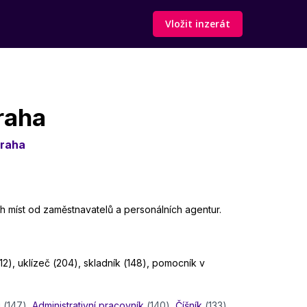
Vložit inzerát
raha
raha
h míst od zaměstnavatelů a personálních agentur.
12), uklízeč (204), skladník (148), pomocník v
i
(147)
,
Administrativní pracovník
(140)
,
Číšník
(133)