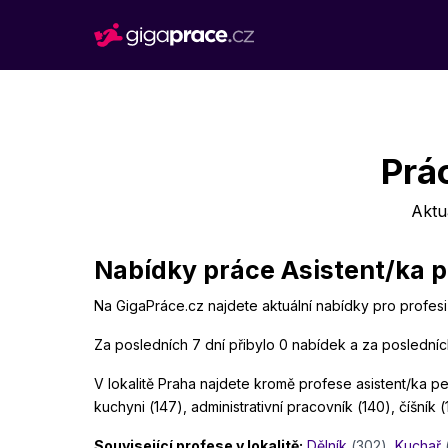
Prá
Aktu
Nabídky práce Asistent/ka p
Na GigaPráce.cz najdete aktuální nabídky pro profesi
Za posledních 7 dní přibylo 0 nabídek a za posledníc
V lokalitě Praha najdete kromě profese asistent/ka ped
kuchyni (147), administrativní pracovník (140), číšník (
Související profese v lokalitě:
Dělník
(302)
,
Kuchař