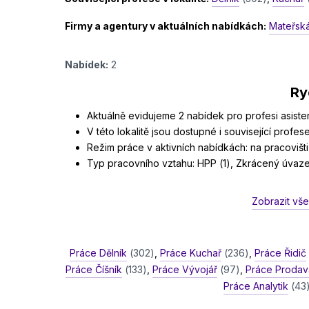
Firmy a agentury v aktuálních nabídkách:
Mateřská 
Nabídek:
2
Ry
Aktuálně evidujeme 2 nabídek pro profesi asiste
V této lokalitě jsou dostupné i související profese
Režim práce v aktivních nabídkách: na pracovišti 
Typ pracovního vztahu: HPP (1), Zkrácený úvazek
Zobrazit vš
Práce Dělník
(302)
,
Práce Kuchař
(236)
,
Práce Řidič
Práce Číšník
(133)
,
Práce Vývojář
(97)
,
Práce Proda
Práce Analytik
(43