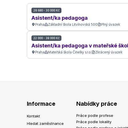
28 680 - 30 000 Kč
Asistent/ka pedagoga
Praha
Základní škola Litvínovská 500
Plný úvazek
22 000 - 38 000 Kč
Asistent/ka pedagoga v mateřské škol
Praha
Mateřská škola Činelky s.r.o.
Zkrácený úvazek
Informace
Nabídky práce
Práce podle profese
Kontakt
Práce podle lokality
Hledat zaměstnance