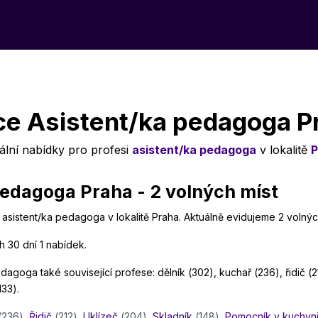
ce Asistent/ka pedagoga P
ální nabídky pro profesi
asistent/ka pedagoga
v lokalitě
P
edagoga Praha - 2 volných míst
 asistent/ka pedagoga v lokalitě Praha. Aktuálně evidujeme 2 volnýc
h 30 dní 1 nabídek.
agoga také související profese: dělník (302), kuchař (236), řidič (2
133).
(236)
,
Řidič
(212)
,
Uklízeč
(204)
,
Skladník
(148)
,
Pomocník v kuchyn