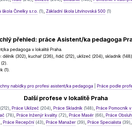
škola Činelky s.r.o.
(1)
,
Základní škola Litvínovská 500
(1)
chlý přehled: práce Asistent/ka pedagoga Pr
nt/ka pedagoga v lokalitě Praha.
: dělník (302), kuchař (236), řidič (212), uklízeč (204), skladník (148)
(2).
 (1).
echny nabídky pro profesi asistent/ka pedagoga
|
Práce podle profe
Další profese v lokalitě Praha
(212)
,
Práce Uklízeč
(204)
,
Práce Skladník
(148)
,
Práce Pomocník v
vač
(78)
,
Práce Inženýr kvality
(72)
,
Práce Masér
(66)
,
Práce Obslu
)
,
Práce Recepční
(43)
,
Práce Manažer
(39)
,
Práce Specialista
(39)