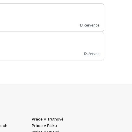
13. července
12. června
Práce v Trutnově
Práce v Chrud
rech
Práce v Písku
Práce v Havlíč