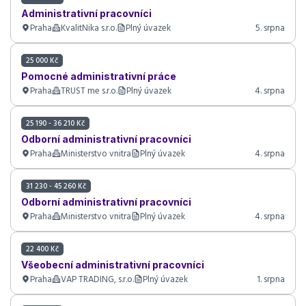
Administrativní pracovníci
Praha
KvalitNika s.r.o.
Plný úvazek
5. srpna
25 000 Kč
Pomocné administrativní práce
Praha
TRUST me s.r.o.
Plný úvazek
4. srpna
25 190 - 36 210 Kč
Odborní administrativní pracovníci
Praha
Ministerstvo vnitra
Plný úvazek
4. srpna
31 230 - 45 260 Kč
Odborní administrativní pracovníci
Praha
Ministerstvo vnitra
Plný úvazek
4. srpna
22 400 Kč
Všeobecní administrativní pracovníci
Praha
VAP TRADING, s.r.o.
Plný úvazek
1. srpna