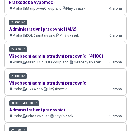
krátkodobá výpomoc)
Praha
ManpowerGroup s.r.o.
Plný úvazek
4. srpna
25 000 Kč
Administrativní pracovníci (M/Ž)
Praha
KOER sanitary s.r.o.
Plný úvazek
6. srpna
22 400 Kč
Všeobecní administrativní pracovníci (41100)
Praha
Mirabilis Invest Group s.r.o.
Zkrácený úvazek
6. srpna
25 000 Kč
Všeobecní administrativní pracovníci
Praha
DiksiA s.r.o.
Plný úvazek
6. srpna
31 000 - 40 000 Kč
Administrativní pracovníci
Praha
Kelma evo, a.s.
Plný úvazek
5. srpna
24 000 Kč