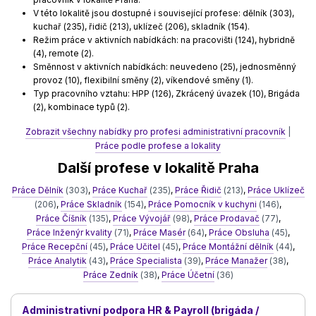
V této lokalitě jsou dostupné i související profese: dělník (303),
kuchař (235), řidič (213), uklízeč (206), skladník (154).
Režim práce v aktivních nabídkách: na pracovišti (124), hybridně
(4), remote (2).
Směnnost v aktivních nabídkách: neuvedeno (25), jednosměnný
provoz (10), flexibilní směny (2), víkendové směny (1).
Typ pracovního vztahu: HPP (126), Zkrácený úvazek (10), Brigáda
(2), kombinace typů (2).
Zobrazit všechny nabídky pro profesi administrativní pracovník
|
Práce podle profese a lokality
Další profese v lokalitě Praha
Práce Dělník
(303)
,
Práce Kuchař
(235)
,
Práce Řidič
(213)
,
Práce Uklízeč
(206)
,
Práce Skladník
(154)
,
Práce Pomocník v kuchyni
(146)
,
Práce Číšník
(135)
,
Práce Vývojář
(98)
,
Práce Prodavač
(77)
,
Práce Inženýr kvality
(71)
,
Práce Masér
(64)
,
Práce Obsluha
(45)
,
Práce Recepční
(45)
,
Práce Učitel
(45)
,
Práce Montážní dělník
(44)
,
Práce Analytik
(43)
,
Práce Specialista
(39)
,
Práce Manažer
(38)
,
Práce Zedník
(38)
,
Práce Účetní
(36)
Administrativní podpora HR & Payroll (brigáda /