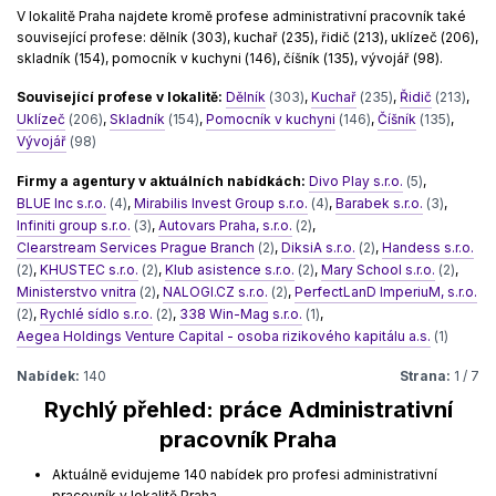
V lokalitě Praha najdete kromě profese administrativní pracovník také
související profese: dělník (303), kuchař (235), řidič (213), uklízeč (206),
skladník (154), pomocník v kuchyni (146), číšník (135), vývojář (98).
Související profese v lokalitě:
Dělník
(303)
,
Kuchař
(235)
,
Řidič
(213)
,
Uklízeč
(206)
,
Skladník
(154)
,
Pomocník v kuchyni
(146)
,
Číšník
(135)
,
Vývojář
(98)
Firmy a agentury v aktuálních nabídkách:
Divo Play s.r.o.
(5)
,
BLUE Inc s.r.o.
(4)
,
Mirabilis Invest Group s.r.o.
(4)
,
Barabek s.r.o.
(3)
,
Infiniti group s.r.o.
(3)
,
Autovars Praha, s.r.o.
(2)
,
Clearstream Services Prague Branch
(2)
,
DiksiA s.r.o.
(2)
,
Handess s.r.o.
(2)
,
KHUSTEC s.r.o.
(2)
,
Klub asistence s.r.o.
(2)
,
Mary School s.r.o.
(2)
,
Ministerstvo vnitra
(2)
,
NALOGI.CZ s.r.o.
(2)
,
PerfectLanD ImperiuM, s.r.o.
(2)
,
Rychlé sídlo s.r.o.
(2)
,
338 Win-Mag s.r.o.
(1)
,
Aegea Holdings Venture Capital - osoba rizikového kapitálu a.s.
(1)
Nabídek:
140
Strana:
1 / 7
Rychlý přehled: práce Administrativní
pracovník Praha
Aktuálně evidujeme 140 nabídek pro profesi administrativní
pracovník v lokalitě Praha.