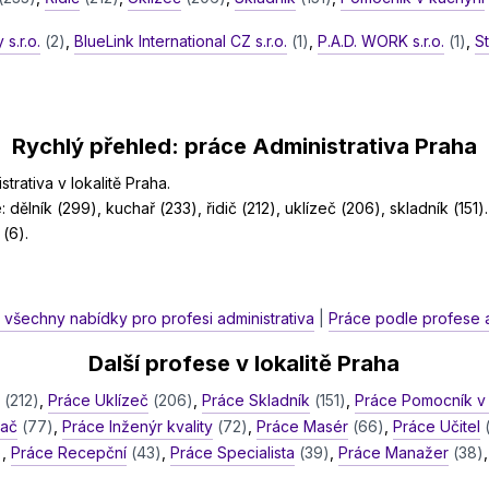
 s.r.o.
(2)
,
BlueLink International CZ s.r.o.
(1)
,
P.A.D. WORK s.r.o.
(1)
,
S
Rychlý přehled: práce Administrativa Praha
rativa v lokalitě Praha.
: dělník (299), kuchař (233), řidič (212), uklízeč (206), skladník (151).
(6).
 všechny nabídky pro profesi administrativa
|
Práce podle profese a
Další profese v lokalitě Praha
č
(212)
,
Práce Uklízeč
(206)
,
Práce Skladník
(151)
,
Práce Pomocník v
vač
(77)
,
Práce Inženýr kvality
(72)
,
Práce Masér
(66)
,
Práce Učitel
)
,
Práce Recepční
(43)
,
Práce Specialista
(39)
,
Práce Manažer
(38)