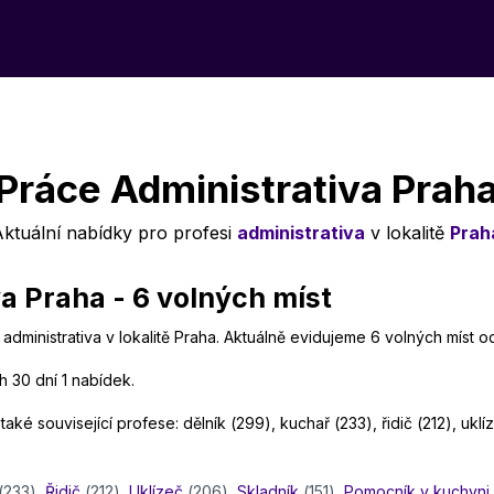
Práce Administrativa Prah
Aktuální nabídky pro profesi
administrativa
v lokalitě
Prah
a Praha - 6 volných míst
administrativa v lokalitě Praha. Aktuálně evidujeme 6 volných míst 
h 30 dní 1 nabídek.
aké související profese: dělník (299), kuchař (233), řidič (212), ukl
(233)
,
Řidič
(212)
,
Uklízeč
(206)
,
Skladník
(151)
,
Pomocník v kuchyni