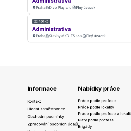
Administrativa
Praha
Divo Play s.r.o.
Plný úvazek
22 400 Kč
Administrativa
Praha
Stavby MKD-TS s.r.o.
Plný úvazek
Informace
Nabídky práce
Práce podle profese
Kontakt
Práce podle lokality
Hledat zaměstnance
Práce podle profese a lokali
Obchodní podmínky
Platy podle profese
Zpracování osobních údajů
Brigády