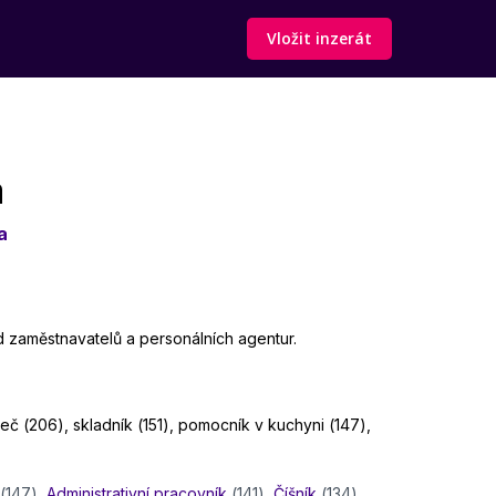
Vložit inzerát
a
a
od zaměstnavatelů a personálních agentur.
ízeč (206), skladník (151), pomocník v kuchyni (147),
(147)
,
Administrativní pracovník
(141)
,
Číšník
(134)