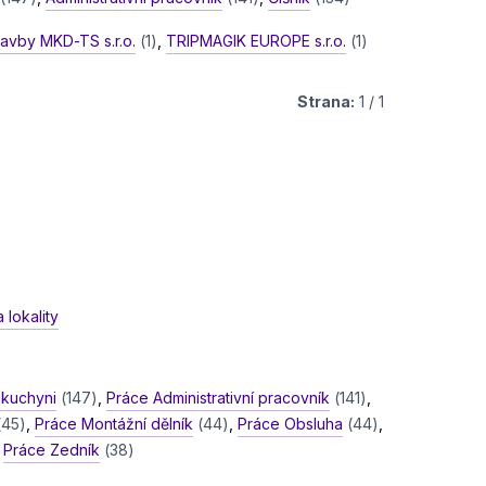
tavby MKD-TS s.r.o.
(1)
,
TRIPMAGIK EUROPE s.r.o.
(1)
Strana:
1 / 1
 lokality
 kuchyni
(147)
,
Práce Administrativní pracovník
(141)
,
(45)
,
Práce Montážní dělník
(44)
,
Práce Obsluha
(44)
,
,
Práce Zedník
(38)