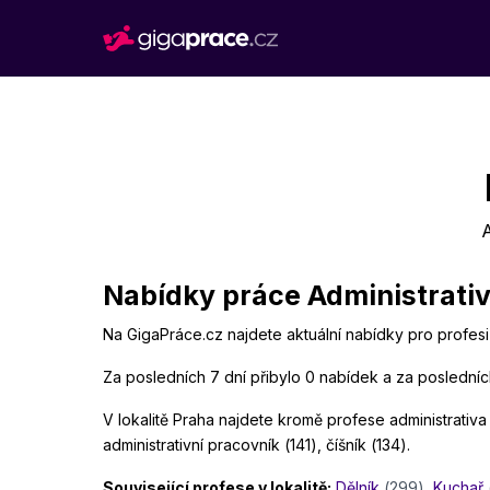
Nabídky práce Administrativ
Na GigaPráce.cz najdete aktuální nabídky pro profesi 
Za posledních 7 dní přibylo 0 nabídek a za posledníc
V lokalitě Praha najdete kromě profese administrativa t
administrativní pracovník (141), číšník (134).
Související profese v lokalitě:
Dělník
(299)
,
Kuchař