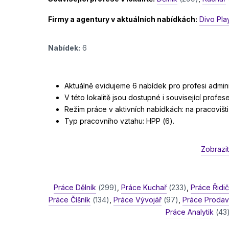
Firmy a agentury v aktuálních nabídkách:
Divo Play
Nabídek:
6
Aktuálně evidujeme 6 nabídek pro profesi administ
V této lokalitě jsou dostupné i související profese
Režim práce v aktivních nabídkách: na pracovišti 
Typ pracovního vztahu: HPP (6).
Zobrazit
Práce Dělník
(299)
,
Práce Kuchař
(233)
,
Práce Řidi
Práce Číšník
(134)
,
Práce Vývojář
(97)
,
Práce Proda
Práce Analytik
(43