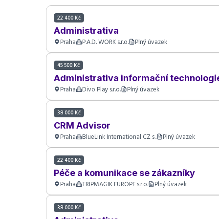
22 400 Kč
Administrativa
Praha
P.A.D. WORK s.r.o.
Plný úvazek
45 500 Kč
Administrativa informační technologi
Praha
Divo Play s.r.o.
Plný úvazek
38 000 Kč
CRM Advisor
Praha
BlueLink International CZ s..
Plný úvazek
22 400 Kč
Péče a komunikace se zákazníky
Praha
TRIPMAGIK EUROPE s.r.o.
Plný úvazek
38 000 Kč