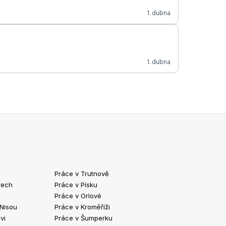
1. dubna
1. dubna
Práce v Trutnově
Práce v Chrud
rech
Práce v Písku
Práce v Havlíč
Práce v Orlové
Práce v Strako
 Nisou
Práce v Kroměříži
Práce v Klatov
vi
Práce v Šumperku
Práce ve Valaš