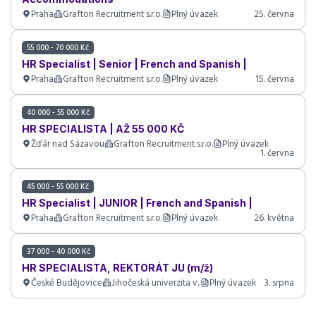
Praha
Grafton Recruitment s.r.o.
Plný úvazek
25. června
55 000 - 70 000 Kč
HR Specialist | Senior | French and Spanish |
Praha
Grafton Recruitment s.r.o.
Plný úvazek
15. června
40 000 - 55 000 Kč
HR SPECIALISTA | AŽ 55 000 KČ
Žďár nad Sázavou
Grafton Recruitment s.r.o.
Plný úvazek
1. června
45 000 - 55 000 Kč
HR Specialist | JUNIOR | French and Spanish |
Praha
Grafton Recruitment s.r.o.
Plný úvazek
26. května
37 000 - 40 000 Kč
HR SPECIALISTA, REKTORÁT JU (m/ž)
České Budějovice
Jihočeská univerzita v..
Plný úvazek
3. srpna