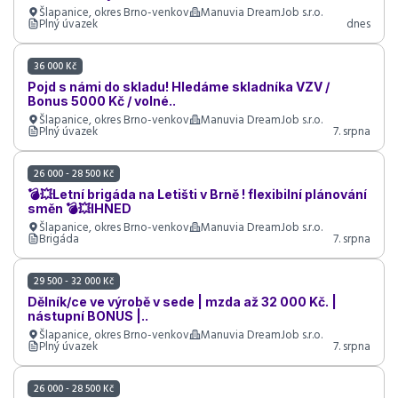
Šlapanice, okres Brno-venkov
Manuvia DreamJob s.r.o.
Plný úvazek
dnes
36 000 Kč
Pojd s námi do skladu! Hledáme skladníka VZV /
Bonus 5000 Kč / volné..
Šlapanice, okres Brno-venkov
Manuvia DreamJob s.r.o.
Plný úvazek
7. srpna
26 000 - 28 500 Kč
💣💥Letní brigáda na Letišti v Brně ! flexibilní plánování
směn 💣💥IHNED
Šlapanice, okres Brno-venkov
Manuvia DreamJob s.r.o.
Brigáda
7. srpna
29 500 - 32 000 Kč
Dělník/ce ve výrobě v sede | mzda až 32 000 Kč. |
nástupní BONUS |..
Šlapanice, okres Brno-venkov
Manuvia DreamJob s.r.o.
Plný úvazek
7. srpna
26 000 - 28 500 Kč