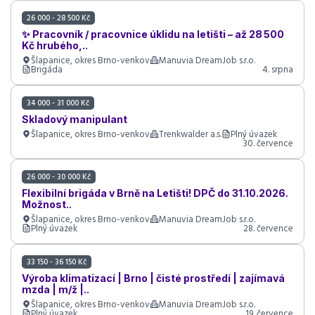
26 000 - 28 500 Kč
✨ Pracovník / pracovnice úklidu na letišti – až 28 500
Kč hrubého,..
Šlapanice, okres Brno-venkov
Manuvia DreamJob s.r.o.
Brigáda
4. srpna
34 000 - 31 000 Kč
Skladový manipulant
Šlapanice, okres Brno-venkov
Trenkwalder a.s.
Plný úvazek
30. července
26 000 - 30 000 Kč
Flexibilní brigáda v Brně na Letišti! DPČ do 31.10.2026.
Možnost..
Šlapanice, okres Brno-venkov
Manuvia DreamJob s.r.o.
Plný úvazek
28. července
33 150 - 36 150 Kč
Výroba klimatizací | Brno | čisté prostředí | zajímavá
mzda | m/ž |..
Šlapanice, okres Brno-venkov
Manuvia DreamJob s.r.o.
Plný úvazek
19. července