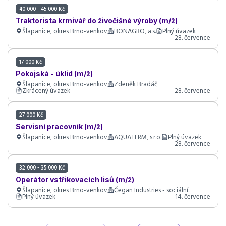
40 000 - 45 000 Kč
Traktorista krmivář do živočišné výroby (m/ž)
Šlapanice, okres Brno-venkov
BONAGRO, a.s.
Plný úvazek
28. července
17 000 Kč
Pokojská - úklid (m/ž)
Šlapanice, okres Brno-venkov
Zdeněk Bradáč
Zkrácený úvazek
28. července
27 000 Kč
Servisní pracovník (m/ž)
Šlapanice, okres Brno-venkov
AQUATERM, s.r.o.
Plný úvazek
28. července
32 000 - 35 000 Kč
Operátor vstřikovacích lisů (m/ž)
Šlapanice, okres Brno-venkov
Čegan Industries - sociální..
Plný úvazek
14. července