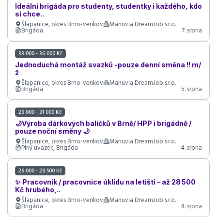
Ideální brigáda pro studenty, studentky i každého, kdo
si chce..
Šlapanice, okres Brno-venkov
Manuvia DreamJob s.r.o.
Brigáda
7. srpna
33 000 - 36 000 Kč
Jednoduchá montáž svazků -pouze denní směna !! m/
ž
Šlapanice, okres Brno-venkov
Manuvia DreamJob s.r.o.
Brigáda
5. srpna
29 000 - 31 000 Kč
🌙Výroba dárkových balíčků v Brně/ HPP i brigádně /
pouze noční směny 🌙
Šlapanice, okres Brno-venkov
Manuvia DreamJob s.r.o.
Plný úvazek, Brigáda
4. srpna
26 000 - 28 500 Kč
✨ Pracovník / pracovnice úklidu na letišti – až 28 500
Kč hrubého,..
Šlapanice, okres Brno-venkov
Manuvia DreamJob s.r.o.
Brigáda
4. srpna