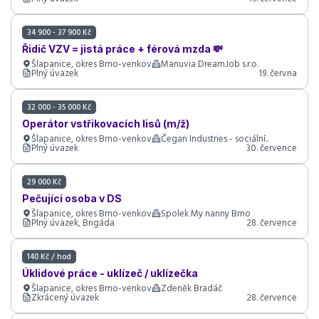
34 900 - 37 900 Kč
Řidič VZV = jistá práce + férová mzda 💸
Šlapanice, okres Brno-venkov
Manuvia DreamJob s.r.o.
Plný úvazek
19. června
32 000 - 35 000 Kč
Operátor vstřikovacích lisů (m/ž)
Šlapanice, okres Brno-venkov
Čegan Industries - sociální..
Plný úvazek
30. července
29 000 Kč
Pečující osoba v DS
Šlapanice, okres Brno-venkov
Spolek My nanny Brno
Plný úvazek, Brigáda
28. července
140 Kč / hod
Úklidové práce - uklízeč / uklízečka
Šlapanice, okres Brno-venkov
Zdeněk Bradáč
Zkrácený úvazek
28. července