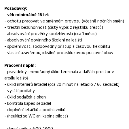
Obor / skupina
Požadavky:
logistika
-
věk minimálně 18 let
- ochotu pracovat ve směnném provozu (včetně nočních směn)
Lokalita nabídky
- trestní bezúhonnost (čistý výpis z rejstříku trestů)
Šlapanice, okres Brno-venkov
- absolvování prověrky spolehlivosti (cca 1 měsíc)
- absolvování povinného školení na letišti
Místo výkonu práce
- spolehlivost, zodpovědný přístup a časovou flexibilitu
Šlapanice
- vlastní uzavřenou, ideálně protiskluzovou pracovní obuv
Zaměstnavatel / agentura
Pracovní náplň:
Manuvia DreamJob s.r.o.
- pravidelný i mimořádný úklid terminálu a dalších prostor v
areálu letiště
Typ úvazku
- úklid interiérů letadel (cca 20 minut na letadlo / 66 sedaček)
Plný úvazek
- vysátí podlahy
- úklid sedaček a oken
Mzda
- kontrola kapes sedadel
26 000 - 30 000 Kč
- doplnění letáčků a podhlavníků
- (neuklízí se WC ani kabina pilota)
Směny
dvousměnný provoz
- denní směny: 6:00–18:00