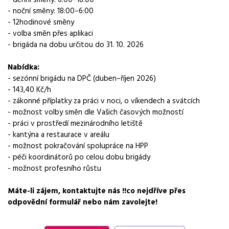
- noční směny: 18:00–6:00
Pracovní doba
- 12hodinové směny
6:00-18:00, 18:00-6:00
- volba směn přes aplikaci
- brigáda na dobu určitou do 31. 10. 2026
Forma práce
práce na pracovišti
Nabídka:
- sezónní brigádu na DPČ (duben–říjen 2026)
Vzdělání
- 143,40 Kč/h
Základní
- zákonné příplatky za práci v noci, o víkendech a svátcích
- možnost volby směn dle Vašich časových možností
Vhodné pro uchazeče z okolí
- práci v prostředí mezinárodního letiště
Šlapanice
- kantýna a restaurace v areálu
- možnost pokračování spolupráce na HPP
Požadavky
- péči koordinátorů po celou dobu brigády
věk minimálně 18 let, ochotu pracovat ve směnném provozu,
- možnost profesního růstu
trestní bezúhonnost
Máte-li zájem, kontaktujte nás !!co nejdříve přes
odpovědní formulář nebo nám zavolejte!