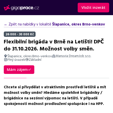
Vložit inzerát
← Zpět na nabídky v lokalitě
Šlapanice, okres Brno-venkov
26 000 - 30 000 Kč
Flexibilní brigáda v Brně na Letišti! DPČ
do 31.10.2026. Možnost volby směn.
Manuvia DreamJob s.r.o.
Šlapanice, okres Brno-venkov
Plný úvazek
Základní
Shrnutí nabídky
Mám zájem
Nabídka práce na letišti v Šlapanicích, vhodná pro uchazeče s
flexibilními směnami a zájmem o sezónní brigádu.
Chcete si přivydělat v atraktivním prostředí letiště a mít
Základní informace
možnost volby směn? Hledáme spolehlivé brigádníky /
brigádnice na sezónní výpomoc na letišti. V případě
Pozice
spokojenosti možnost prodloužení spolupráce i na HPP.
Brigáda na letišti v Brně