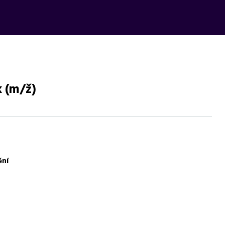
k (m/ž)
y, mzda 25 000-35 000 Kč, vhodné pro absolventy.
ění