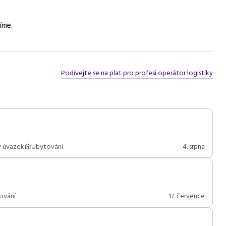
 a fyzická zdatnost, pečlivost, spolehlivost
íme.
Podívejte se na plat pro profesi operátor logistiky
ý úvazek
Ubytování
4. srpna
ování
17. července