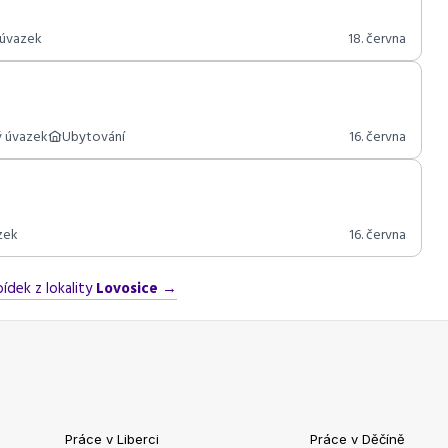
 úvazek
18. června
ý úvazek
Ubytování
16. června
zek
16. června
ídek z lokality
Lovosice
→
Práce v Liberci
Práce v Děčíně