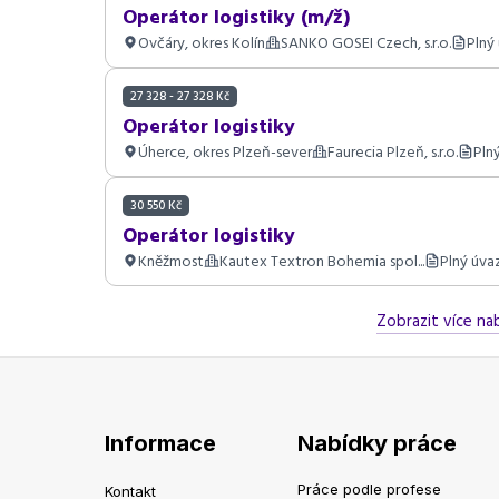
Operátor logistiky (m/ž)
Ovčáry, okres Kolín
SANKO GOSEI Czech, s.r.o.
Plný
27 328 - 27 328 Kč
Operátor logistiky
Úherce, okres Plzeň-sever
Faurecia Plzeň, s.r.o.
Pln
30 550 Kč
Operátor logistiky
Kněžmost
Kautex Textron Bohemia spol...
Plný úva
Zobrazit více nab
Informace
Nabídky práce
Práce podle profese
Kontakt