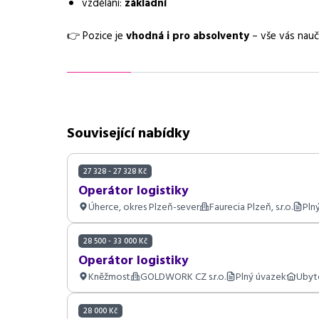
vzdělání:
základní
Požadavky
dobrý zdravotní stav
👉 Pozice je
vhodná i pro absolventy
– vše vás nauč
Související nabídky
27 328 - 27 328 Kč
Operátor logistiky
Úherce, okres Plzeň-sever
Faurecia Plzeň, s.r.o.
Pln
28 500 - 33 000 Kč
Operátor logistiky
Kněžmost
GOLDWORK CZ s.r.o.
Plný úvazek
Ubyt
28 000 Kč