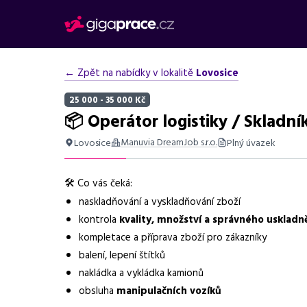
← Zpět na nabídky v lokalitě
Lovosice
25 000 - 35 000 Kč
📦 Operátor logistiky / Skladní
Manuvia DreamJob s.r.o.
Lovosice
Plný úvazek
Shrnutí nabídky
🛠️ Co vás čeká:
Nabídka práce v Lovosicích na pozici operátor logistik
naskladňování a vyskladňování zboží
Základní informace
kontrola
kvality, množství a správného uskladn
kompletace a příprava zboží pro zákazníky
Pozice
Operátor logistiky
balení, lepení štítků
nakládka a vykládka kamionů
Normalizovaná profese
operátor logistiky
obsluha
manipulačních vozíků
Obor / skupina
logistika