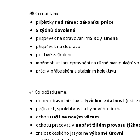
Lokalita nabídky
Lovosice
🎁 Co nabízíme:
příplatky
nad rámec zákoníku práce
Zaměstnavatel / agentura
Manuvia DreamJob s.
5 týdnů dovolené
Typ úvazku
Plný úvazek
příspěvek na stravování
115 Kč / směna
příspěvek na dopravu
Mzda
25 000 - 35 000 Kč
poctivé zaškolení
možnost získání oprávnění na různé manipulační vo
Směny
dvousměnný provoz
práci v přátelském a stabilním kolektivu
Pracovní doba
12hodinové směny
Forma práce
práce na pracovišti
✅ Co požadujeme:
dobrý zdravotní stav a
fyzickou zdatnost
(práce 
Vzdělání
základní
pečlivost, spolehlivost a týmového ducha
Vhodné pro uchazeče z okolí
Lovosice
ochotu
učit se novým věcem
ochotu pracovat v
nepřetržitém provozu (12ho
Vybrané benefity
příplatky nad rámec 
znalost českého jazyka na
výborné úrovni
příspěvek na doprav