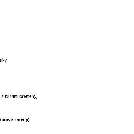
r.o.
zíky
i s těžšími břemeny)
dinové směny)
zákoníku práce, 5 týdnů dovolené, příspěvek na stravování,
u