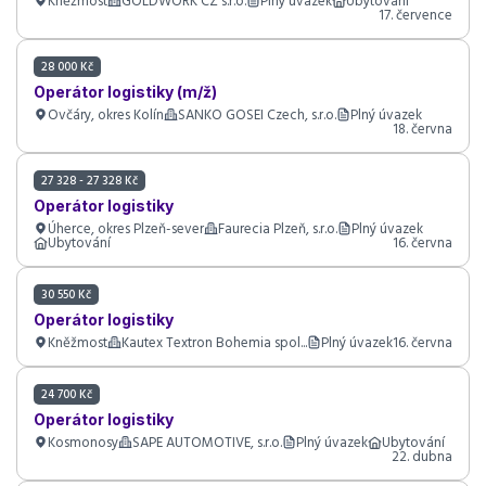
Kněžmost
GOLDWORK CZ s.r.o.
Plný úvazek
Ubytování
17. července
28 000 Kč
Operátor logistiky (m/ž)
Ovčáry, okres Kolín
SANKO GOSEI Czech, s.r.o.
Plný úvazek
18. června
27 328 - 27 328 Kč
Operátor logistiky
Úherce, okres Plzeň-sever
Faurecia Plzeň, s.r.o.
Plný úvazek
Ubytování
16. června
30 550 Kč
Operátor logistiky
Kněžmost
Kautex Textron Bohemia spol...
Plný úvazek
16. června
24 700 Kč
Operátor logistiky
Kosmonosy
SAPE AUTOMOTIVE, s.r.o.
Plný úvazek
Ubytování
22. dubna