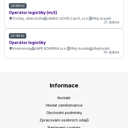
28 000 Kč
Operátor logistiky (m/ž)
Ovčáry, okres Kolín
SANKO GOSEI Czech, s.r.o.
Plný úvazek
21. dubna
24 700 Kč
Operátor logistiky
Kosmonosy
SAPE BOHEMIA s.r.o.
Plný úvazek
Ubytování
14. dubna
Informace
Kontakt
Hledat zaměstnance
Obchodní podmínky
Zpracování osobních údajů
Nastavení cookies