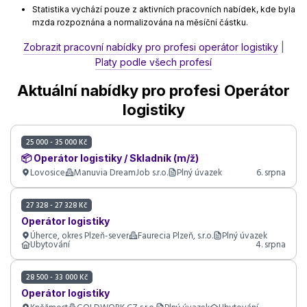
Statistika vychází pouze z aktivních pracovních nabídek, kde byla
mzda rozpoznána a normalizována na měsíční částku.
Zobrazit pracovní nabídky pro profesi operátor logistiky
|
Platy podle všech profesí
Aktuální nabídky pro profesi Operátor
logistiky
25 000 - 35 000 Kč
📦 Operátor logistiky / Skladník (m/ž)
Lovosice
Manuvia DreamJob s.r.o.
Plný úvazek
6. srpna
27 328 - 27 328 Kč
Operátor logistiky
Úherce, okres Plzeň-sever
Faurecia Plzeň, s.r.o.
Plný úvazek
Ubytování
4. srpna
28 500 - 33 000 Kč
Operátor logistiky