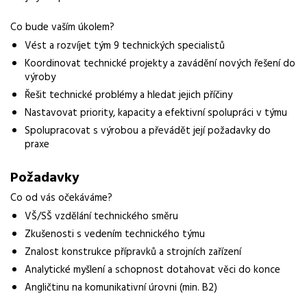
Co bude vaším úkolem?
Normalizovaná profese
team leader
Vést a rozvíjet tým 9 technických specialistů
Koordinovat technické projekty a zavádění nových řešení do
Obor / skupina
výroby
výroba
Řešit technické problémy a hledat jejich příčiny
Nastavovat priority, kapacity a efektivní spolupráci v týmu
Lokalita nabídky
Spolupracovat s výrobou a převádět její požadavky do
Vyškov, okres Vyškov
praxe
Místo výkonu práce
Požadavky
Vyškov
Co od vás očekáváme?
Zaměstnavatel / agentura
VŠ/SŠ vzdělání technického směru
Grafton Recruitment s.r.o.
Zkušenosti s vedením technického týmu
Typ úvazku
Znalost konstrukce přípravků a strojních zařízení
Plný úvazek
Analytické myšlení a schopnost dotahovat věci do konce
Angličtinu na komunikativní úrovni (min. B2)
Mzda