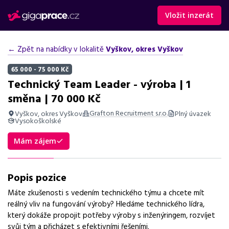
Vložit inzerát
← Zpět na nabídky v lokalitě
Vyškov, okres Vyškov
65 000 - 75 000 Kč
Technický Team Leader - výroba | 1
směna | 70 000 Kč
Grafton Recruitment s.r.o.
Vyškov, okres Vyškov
Plný úvazek
Vysokoškolské
Shrnutí nabídky
Mám zájem
Nabídka práce technického team leada ve výrobě v Vyškově s
platem 70 000 Kč, vhodná pro zkušené vedoucí technických
Popis pozice
týmů.
Máte zkušenosti s vedením technického týmu a chcete mít
Základní informace
reálný vliv na fungování výroby? Hledáme technického lídra,
který dokáže propojit potřeby výroby s inženýringem, rozvíjet
Pozice
svůj tým a přicházet s efektivními řešeními.
Technický team leader - výroba