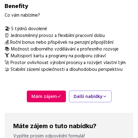
65 000 - 75 000 Kč
Benefity
Směny
Co vám nabízíme?
jednosměnný provoz
🏖️ 5 týdnů dovolené
Forma práce
⏰ Jednosměnný provoz a flexibilní pracovní dobu
💰 Roční bonus nebo příspěvek na penzijní připojištění
práce na pracovišti
📚 Možnost odborného vzdělávání a profesního rozvoje
Vzdělání
🏋️ Multisport kartu a programy na podporu zdraví
Vysokoškolské
🚀 Prostor ovlivňovat výrobní procesy a rozvíjet vlastní tým
🤝 Stabilní zázemí společnosti a dlouhodobou perspektivu
Bonus
Roční bonus nebo příspěvek na penzijní připojištění
Vybrané benefity
Mám zájem
Další nabídky
5 týdnů dovolené, jednosměnný provoz, flexibilní pracovní
doba, roční bonus
Požadavky
Máte zájem o tuto nabídku?
VŠ/SŠ vzdělání technického směru, zkušenosti s vedením
technického týmu, znalost konstrukce přípravků a strojních
Vyplňte prosím odpovědní formulář