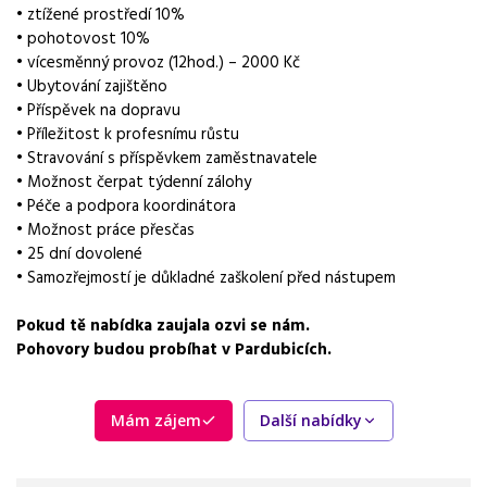
dvousměnný provoz
• ztížené prostředí 10%
• pohotovost 10%
Pracovní doba
• vícesměnný provoz (12hod.) – 2000 Kč
12hodinové směny
• Ubytování zajištěno
• Příspěvek na dopravu
Forma práce
• Příležitost k profesnímu růstu
práce na pracovišti
• Stravování s příspěvkem zaměstnavatele
• Možnost čerpat týdenní zálohy
Vzdělání
• Péče a podpora koordinátora
Základní
• Možnost práce přesčas
• 25 dní dovolené
Bonus
• Samozřejmostí je důkladné zaškolení před nástupem
Měsíční bonusy 0 - 3 000 Kč
Pokud tě nabídka zaujala ozvi se nám.
Dojíždění / svoz
Pohovory budou probíhat v Pardubicích.
příspěvek na dopravu
Vhodné pro uchazeče z okolí
Mám zájem
Další nabídky
Pardubice
Vybrané benefity