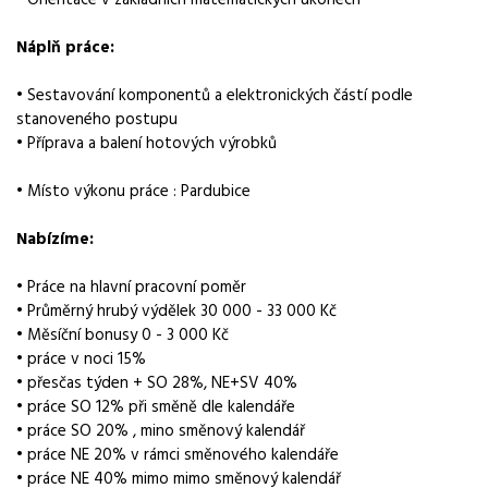
Normalizovaná profese
Náplň práce:
operátor
• Sestavování komponentů a elektronických částí podle
Obor / skupina
stanoveného postupu
výroba
• Příprava a balení hotových výrobků
Lokalita nabídky
• Místo výkonu práce : Pardubice
Pardubice
Nabízíme:
Zaměstnavatel / agentura
Manuvia DreamJob s.r.o.
• Práce na hlavní pracovní poměr
• Průměrný hrubý výdělek 30 000 - 33 000 Kč
Typ úvazku
• Měsíční bonusy 0 - 3 000 Kč
Plný úvazek
• práce v noci 15%
• přesčas týden + SO 28%, NE+SV 40%
Mzda
• práce SO 12% při směně dle kalendáře
30 000 - 33 000 Kč
• práce SO 20% , mino směnový kalendář
• práce NE 20% v rámci směnového kalendáře
Směny
• práce NE 40% mimo mimo směnový kalendář