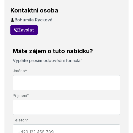
ubytování, stravování s příspěvkem, příspěvek na dopravu, 25
dní dovolené
Kontaktní osoba
Bohumila Rycková
Požadavky
manuální zručnost, ochota pracovat ve směnném provozu,
Zavolat
orientace v základních matematických úkonech
Máte zájem o tuto nabídku?
Vyplňte prosím odpovědní formulář
Jméno*
Příjmení*
Telefon*