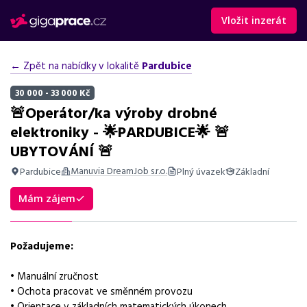
Vložit inzerát
← Zpět na nabídky v lokalitě
Pardubice
30 000 - 33 000 Kč
🚨Operátor/ka výroby drobné
elektroniky - 🌟PARDUBICE🌟 🚨
UBYTOVÁNÍ 🚨
Manuvia DreamJob s.r.o.
Pardubice
Plný úvazek
Základní
Shrnutí nabídky
Mám zájem
Nabídka práce v Pardubicích na pozici operátora výroby
drobné elektroniky s ubytováním a bonusy.
Požadujeme:
Základní informace
• Manuální zručnost
Pozice
• Ochota pracovat ve směnném provozu
Operátor výroby drobné elektroniky
• Orientace v základních matematických úkonech