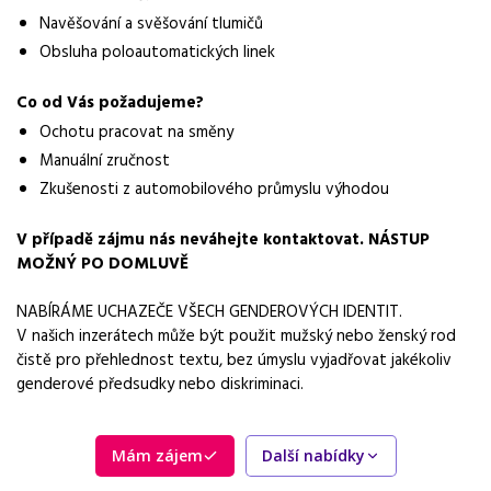
Forma práce
Navěšování a svěšování tlumičů
práce na pracovišti
Obsluha poloautomatických linek
Dojíždění / svoz
Co od Vás požadujeme?
možnost svozu z ubytování do práce a zpět
Ochotu pracovat na směny
Vybrané benefity
Manuální zručnost
ubytování, svoz, dovolená 25 dní, stravování s příspěvkem
Zkušenosti z automobilového průmyslu výhodou
Požadavky
V případě zájmu nás neváhejte kontaktovat. NÁSTUP
ochota pracovat na směny, manuální zručnost
MOŽNÝ PO DOMLUVĚ
NABÍRÁME UCHAZEČE VŠECH GENDEROVÝCH IDENTIT.
V našich inzerátech může být použit mužský nebo ženský rod
čistě pro přehlednost textu, bez úmyslu vyjadřovat jakékoliv
genderové předsudky nebo diskriminaci.
Mám zájem
Další nabídky