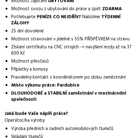
Možnost zajištění
UBYTOVÁNÍ
Normalizovaná profese
Možnost svozu z ubytování do práce a zpět
ZDARMA
operátor
Potřebujete
PENÍZE CO NEJDŘÍV?
Nabízíme
TÝDENNÍ
Obor / skupina
ZÁLOHY
výroba
25 dní dovolené
Možnost stravování v jídelně s 55% PŘÍSPĚVKEM na stravu
Lokalita nabídky
Získání certifikátu na CNC strojích -> navýšení mzdy až na 37
Pardubice
600 Kč
Možnost přesčasů
Zaměstnavatel / agentura
Příplatky a bonusy
Manuvia DreamJob s.r.o.
Pravidelný kontakt s koordinátorem po dobu zaměstnání
Typ úvazku
Místo výkonu práce: Pardubice
Plný úvazek
DLOUHODOBÉ a STABILNÍ zaměstnání v mezinárodní
společnosti
Mzda
31 000 - 35 000 Kč
Jaká bude Vaše náplň práce?
Operátor/ka výroby
Směny
Výroba předních a zadních automobilových tlumičů
dvousměnný provoz
Skládání tlumičů