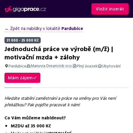
Vložit inzerát
← Zpět na nabídky v lokalitě
Pardubice
31 000 - 35 000 Kč
Jednoduchá práce ve výrobě (m/ž) |
motivační mzda + zálohy
Manuvia DreamJob s.r.o.
Pardubice
Plný úvazek
Ubytování
Shrnutí nabídky
Mám zájem
Práce v Pardubicích na směny jako operátor výroby s motivační
mzdou, ubytováním a svozem.
Hledáte stabilní zaměstnání a práce na směny pro Vás není
Základní informace
překážkou? Pak pojďte pracovat k nám!
Pozice
Co Vám můžeme nabídnout?
Operátor výroby
MZDU až 35 000 Kč