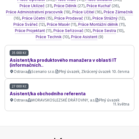
Práce Uklízeč
(31)
,
Práce Dělník
(27)
,
Práce Kuchař
(26)
,
Práce Administrativní pracovník
(19)
,
Práce Učitel
(16)
,
Práce Zámečník
(16)
,
Práce Účetní
(15)
,
Práce Prodavač
(13)
,
Práce Strážný
(12)
,
Práce Svářeč
(12)
,
Práce Masér
(11)
,
Práce Montážní dělník
(11)
,
Práce Projektant
(11)
,
Práce Seřizovač
(10)
,
Práce Sestra
(10)
,
Práce Technik
(10)
,
Práce Asistent
(9)
35 000 Kč
Asistent/ka produktového manažera v oblasti IT
(informačních..
Ostrava
Scenario s.r.o.
Plný úvazek, Zkrácený úvazek
10. června
27 000 Kč
Asistent/ka obchodního referenta
Ostrava
MORAVSKOSLEZSKÉ DRÁTOVNY, a.s.
Plný úvazek
11. května