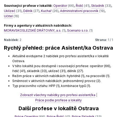
Související profese v lokalitě:
Operátor
(66)
,
Řidič
(41)
,
Skladník
(33)
,
Uklízeč
(31)
,
Dělník
(27)
,
Kuchař
(26)
,
Administrativní pracovník
(19)
,
Učitel
(16)
Firmy a agentury v aktuálních nabídkách:
MORAVSKOSLEZSKÉ DRÁTOVNY, a.s.
(1)
,
Scenario s.r.o.
(1)
Nabídek:
2
Strana:
1 / 1
Rychlý přehled: práce Asistent/ka Ostrava
Aktuálně evidujeme 2 nabídek pro profesi asistent/ka v lokalitě
Ostrava.
V této lokalitě jsou dostupné i související profese: operátor (66),
řidič (41), skladník (33), uklízeč (31), dělník (27).
Režim práce v aktivních nabídkách: hybridně (1), na pracovišti (1).
Směnnost v aktivních nabídkách: jednosměnný provoz (2).
Typ pracovního vztahu: HPP (1), kombinace typů (1).
Zobrazit všechny nabídky pro profesi asistent/ka
|
Práce podle profese a lokality
Další profese v lokalitě Ostrava
Práce Operátor
(66)
,
Práce Řidič
(41)
,
Práce Skladník
(33)
,