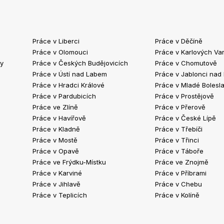
Práce v Liberci
Práce v Děčíně
Práce v Olomouci
Práce v Karlových Va
ty
Práce v Českých Budějovicích
Práce v Chomutově
Práce v Ústí nad Labem
Práce v Jablonci nad
Práce v Hradci Králové
Práce v Mladé Bolesla
Práce v Pardubicích
Práce v Prostějově
Práce ve Zlíně
Práce v Přerově
Práce v Havířově
Práce v České Lípě
Práce v Kladně
Práce v Třebíči
Práce v Mostě
Práce v Třinci
Práce v Opavě
Práce v Táboře
Práce ve Frýdku-Místku
Práce ve Znojmě
Práce v Karviné
Práce v Příbrami
Práce v Jihlavě
Práce v Chebu
Práce v Teplicích
Práce v Kolíně