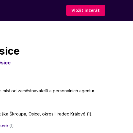
Vložit inzerát
sice
sice
h míst od zaměstnavatelů a personálních agentur.
tiška Škroupa, Osice, okres Hradec Králové (1).
lové
(1)