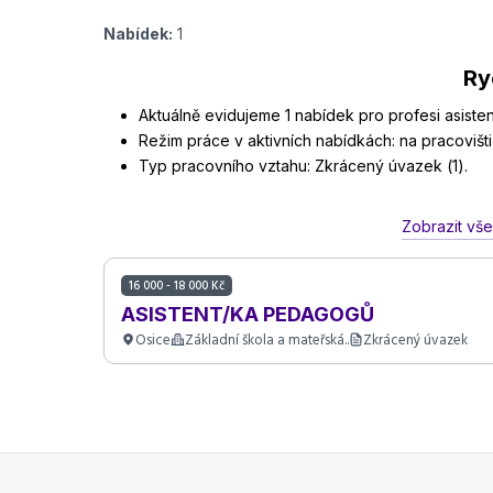
Nabídek:
1
Ry
Aktuálně evidujeme 1 nabídek pro profesi asiste
Režim práce v aktivních nabídkách: na pracovišti 
Typ pracovního vztahu: Zkrácený úvazek (1).
Zobrazit vš
16 000 - 18 000 Kč
ASISTENT/KA PEDAGOGŮ
Osice
Základní škola a mateřská..
Zkrácený úvazek