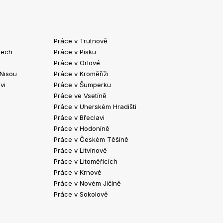
Práce v Trutnově
Práce v Chrud
rech
Práce v Písku
Práce v Havlíč
Práce v Orlové
Práce v Strako
 Nisou
Práce v Kroměříži
Práce v Klatov
vi
Práce v Šumperku
Práce ve Valaš
Práce ve Vsetíně
Práce v Kopřivn
Práce v Uherském Hradišti
Práce v Jindři
Práce v Břeclavi
Práce ve Vyšk
Práce v Hodoníně
Práce ve Žďár
Práce v Českém Těšíně
Práce v Bohum
Práce v Litvínově
Práce v Blans
Práce v Litoměřicích
Práce v Krnově
Práce v Novém Jičíně
Práce v Sokolově