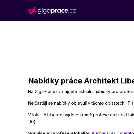
Nabídky práce Architekt Libe
Na GigaPráce.cz najdete aktuální nabídky pro profesi 
Nejčastěji se nabídky objevují v těchto oblastech: IT (1
V lokalitě Liberec najdete kromě profese architekt také
(10).
Související profese v lokalitě:
Kuchař
(38)
,
Operáto