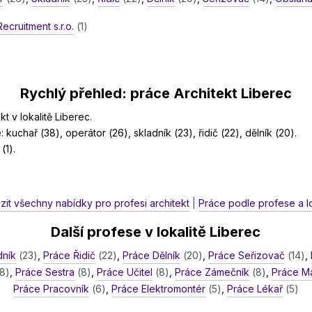
ecruitment s.r.o.
(1)
Rychlý přehled: práce Architekt Liberec
t v lokalitě Liberec.
: kuchař (38), operátor (26), skladník (23), řidič (22), dělník (20).
(1).
zit všechny nabídky pro profesi architekt
|
Práce podle profese a lo
Další profese v lokalitě Liberec
dník
(23)
,
Práce Řidič
(22)
,
Práce Dělník
(20)
,
Práce Seřizovač
(14)
,
(8)
,
Práce Sestra
(8)
,
Práce Učitel
(8)
,
Práce Zámečník
(8)
,
Práce M
Práce Pracovník
(6)
,
Práce Elektromontér
(5)
,
Práce Lékař
(5)