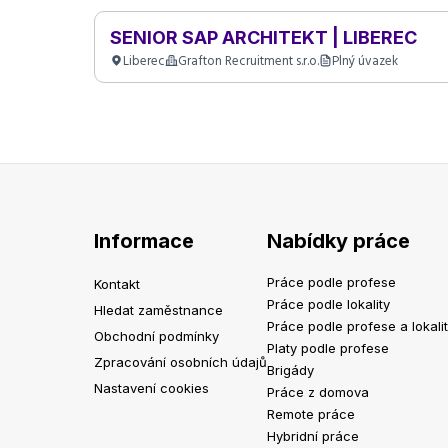
SENIOR SAP ARCHITEKT | LIBEREC
Liberec
Grafton Recruitment s.r.o.
Plný úvazek
Informace
Nabídky práce
Práce podle profese
Kontakt
Práce podle lokality
Hledat zaměstnance
Práce podle profese a lokali
Obchodní podmínky
Platy podle profese
Zpracování osobních údajů
Brigády
Nastavení cookies
Práce z domova
Remote práce
Hybridní práce