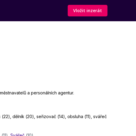
Vložit inzerát
aměstnavatelů a personálních agentur.
 (22), dělník (20), seřizovač (14), obsluha (11), svářeč
a
(11)
,
Svářeč
(10)