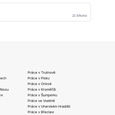
23. března
Práce v Trutnově
Práce v Chrud
rech
Práce v Písku
Práce v Havlíč
Práce v Orlové
Práce v Strako
 Nisou
Práce v Kroměříži
Práce v Klatov
vi
Práce v Šumperku
Práce ve Valaš
Práce ve Vsetíně
Práce v Kopřivn
Práce v Uherském Hradišti
Práce v Jindři
Práce v Břeclavi
Práce ve Vyšk