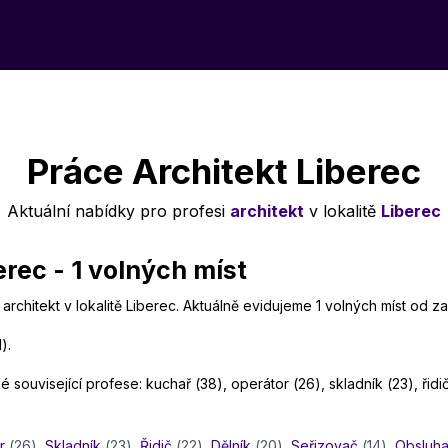
Práce Architekt Liberec
Aktuální nabídky pro profesi
architekt
v lokalitě
Liberec
rec - 1 volných míst
architekt v lokalitě Liberec. Aktuálně evidujeme 1 volných míst od z
).
 související profese: kuchař (38), operátor (26), skladník (23), řidič
r
(26)
,
Skladník
(23)
,
Řidič
(22)
,
Dělník
(20)
,
Seřizovač
(14)
,
Obsluh