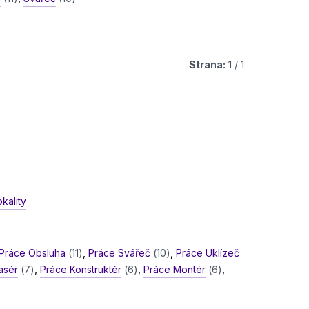
Strana:
1 / 1
kality
Práce Obsluha
(11)
,
Práce Svářeč
(10)
,
Práce Uklízeč
asér
(7)
,
Práce Konstruktér
(6)
,
Práce Montér
(6)
,