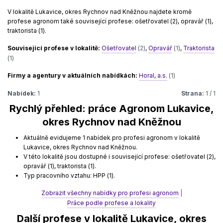
V lokalitě Lukavice, okres Rychnov nad Kněžnou najdete kromě
profese agronom také související profese: ošetřovatel (2), opravář (1),
traktorista (1).
Související profese v lokalitě:
Ošetřovatel
(2)
,
Opravář
(1)
,
Traktorista
(1)
Firmy a agentury v aktuálních nabídkách:
Horal, a.s.
(1)
Nabídek:
1
Strana:
1 / 1
Rychlý přehled: práce Agronom Lukavice,
okres Rychnov nad Kněžnou
Aktuálně evidujeme 1 nabídek pro profesi agronom v lokalitě
Lukavice, okres Rychnov nad Kněžnou.
V této lokalitě jsou dostupné i související profese: ošetřovatel (2),
opravář (1), traktorista (1).
Typ pracovního vztahu: HPP (1).
Zobrazit všechny nabídky pro profesi agronom
|
Práce podle profese a lokality
Další profese v lokalitě Lukavice, okres