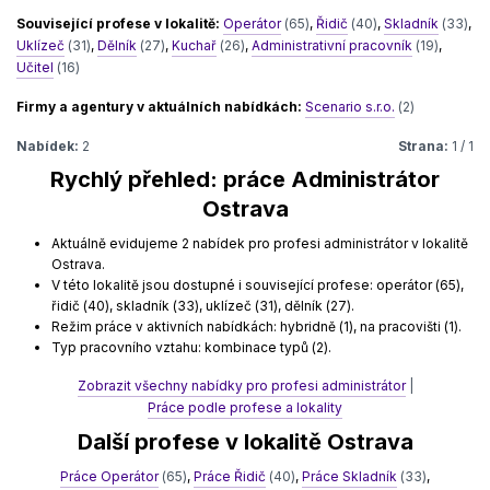
Související profese v lokalitě:
Operátor
(65)
,
Řidič
(40)
,
Skladník
(33)
,
Uklízeč
(31)
,
Dělník
(27)
,
Kuchař
(26)
,
Administrativní pracovník
(19)
,
Učitel
(16)
Firmy a agentury v aktuálních nabídkách:
Scenario s.r.o.
(2)
Nabídek:
2
Strana:
1 / 1
Rychlý přehled: práce Administrátor
Ostrava
Aktuálně evidujeme 2 nabídek pro profesi administrátor v lokalitě
Ostrava.
V této lokalitě jsou dostupné i související profese: operátor (65),
řidič (40), skladník (33), uklízeč (31), dělník (27).
Režim práce v aktivních nabídkách: hybridně (1), na pracovišti (1).
Typ pracovního vztahu: kombinace typů (2).
Zobrazit všechny nabídky pro profesi administrátor
|
Práce podle profese a lokality
Další profese v lokalitě Ostrava
Práce Operátor
(65)
,
Práce Řidič
(40)
,
Práce Skladník
(33)
,