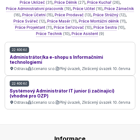
Práce Uklízeč
(31)
,
Práce Dělník
(27)
,
Práce Kuchař
(26)
,
Práce Administrativní pracovník
(19)
,
Práce Učitel
(16)
,
Práce Zámečník
(16)
,
Práce Účetní
(15)
,
Práce Prodavač
(13)
,
Práce Strážný
(12)
,
Práce Svářeč
(12)
,
Práce Masér
(11)
,
Práce Montážní dělník
(11)
,
Práce Projektant
(11)
,
Práce Seřizovač
(10)
,
Práce Sestra
(10)
,
Práce Technik
(10)
,
Práce Asistent
(9)
22 400 Kč
Administrátor/ka e-shopu s Informačními
technologiemi
Ostrava
Scenario s.r.o.
Plný úvazek, Zkrácený úvazek
10. června
22 400 Kč
Systémový Administrátor IT junior (i začínající)
(vhodné pro OZP)
Ostrava
Scenario s.r.o.
Plný úvazek, Zkrácený úvazek
10. června
Informace