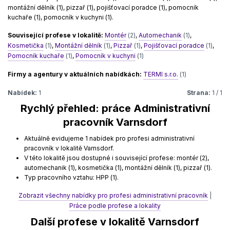
montážní dělník (1), pizzař (1), pojišťovací poradce (1), pomocník
kuchaře (1), pomocník v kuchyni (1).
Související profese v lokalitě:
Montér
(2)
,
Automechanik
(1)
,
Kosmetička
(1)
,
Montážní dělník
(1)
,
Pizzař
(1)
,
Pojišťovací poradce
(1)
,
Pomocník kuchaře
(1)
,
Pomocník v kuchyni
(1)
Firmy a agentury v aktuálních nabídkách:
TERMI s.r.o.
(1)
Nabídek:
1
Strana:
1 / 1
Rychlý přehled: práce Administrativní
pracovník Varnsdorf
Aktuálně evidujeme 1 nabídek pro profesi administrativní
pracovník v lokalitě Varnsdorf.
V této lokalitě jsou dostupné i související profese: montér (2),
automechanik (1), kosmetička (1), montážní dělník (1), pizzař (1).
Typ pracovního vztahu: HPP (1).
Zobrazit všechny nabídky pro profesi administrativní pracovník
|
Práce podle profese a lokality
Další profese v lokalitě Varnsdorf