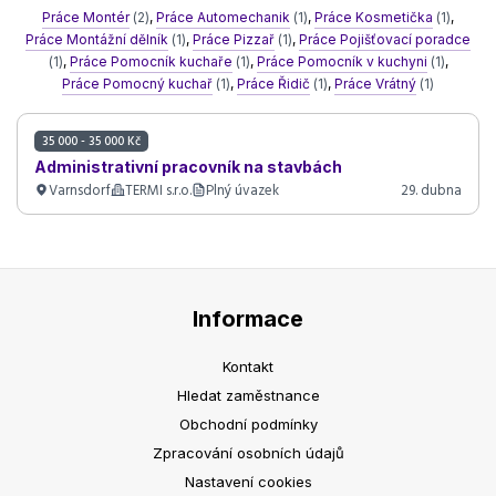
Práce Montér
(2)
,
Práce Automechanik
(1)
,
Práce Kosmetička
(1)
,
Práce Montážní dělník
(1)
,
Práce Pizzař
(1)
,
Práce Pojišťovací poradce
(1)
,
Práce Pomocník kuchaře
(1)
,
Práce Pomocník v kuchyni
(1)
,
Práce Pomocný kuchař
(1)
,
Práce Řidič
(1)
,
Práce Vrátný
(1)
35 000 - 35 000 Kč
Administrativní pracovník na stavbách
Varnsdorf
TERMI s.r.o.
Plný úvazek
29. dubna
Informace
Kontakt
Hledat zaměstnance
Obchodní podmínky
Zpracování osobních údajů
Nastavení cookies