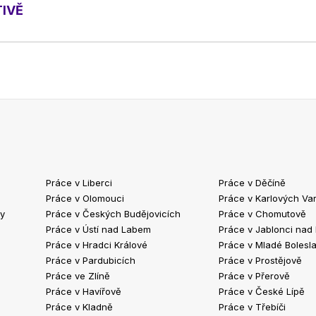
TIVĚ
Práce v Liberci
Práce v Děčíně
Práce v Olomouci
Práce v Karlových Va
ty
Práce v Českých Budějovicích
Práce v Chomutově
Práce v Ústí nad Labem
Práce v Jablonci nad
Práce v Hradci Králové
Práce v Mladé Bolesla
Práce v Pardubicích
Práce v Prostějově
Práce ve Zlíně
Práce v Přerově
Práce v Havířově
Práce v České Lípě
Práce v Kladně
Práce v Třebíči