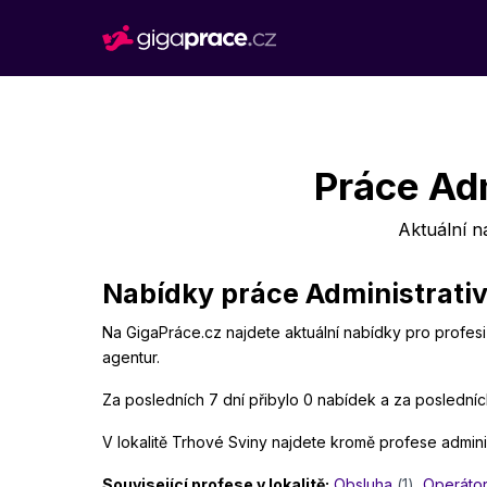
Práce Adm
Aktuální n
Nabídky práce Administrativ
Na GigaPráce.cz najdete aktuální nabídky pro profesi 
agentur.
Za posledních 7 dní přibylo 0 nabídek a za posledníc
V lokalitě Trhové Sviny najdete kromě profese administ
Související profese v lokalitě:
Obsluha
(1)
,
Operáto