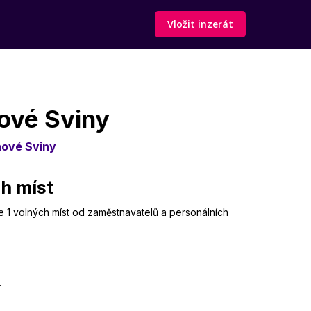
Vložit inzerát
hové Sviny
hové Sviny
ch míst
me 1 volných míst od zaměstnavatelů a personálních
.