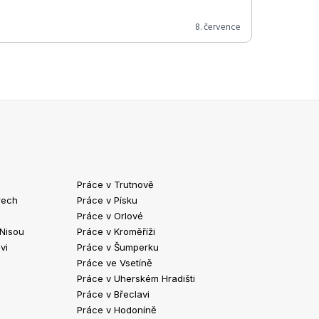
8. července
Práce v Trutnově
Práce v Chrud
rech
Práce v Písku
Práce v Havlíč
Práce v Orlové
Práce v Strako
 Nisou
Práce v Kroměříži
Práce v Klatov
vi
Práce v Šumperku
Práce ve Valaš
Práce ve Vsetíně
Práce v Kopřivn
Práce v Uherském Hradišti
Práce v Jindři
Práce v Břeclavi
Práce ve Vyšk
Práce v Hodoníně
Práce ve Žďár