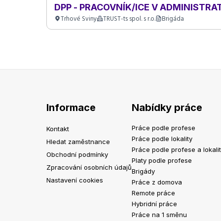
DPP - PRACOVNÍK/ICE V ADMINISTRA
Trhové Sviny
TRUST-ts spol. s r.o.
Brigáda
Informace
Nabídky práce
Práce podle profese
Kontakt
Práce podle lokality
Hledat zaměstnance
Práce podle profese a lokali
Obchodní podmínky
Platy podle profese
Zpracování osobních údajů
Brigády
Nastavení cookies
Práce z domova
Remote práce
Hybridní práce
Práce na 1 směnu