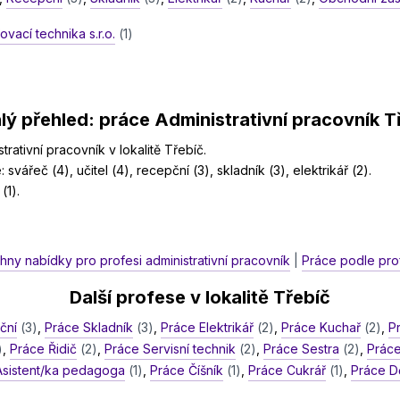
ovací technika s.r.o.
(1)
lý přehled: práce Administrativní pracovník T
rativní pracovník v lokalitě Třebíč.
 svářeč (4), učitel (4), recepční (3), skladník (3), elektrikář (2).
(1).
hny nabídky pro profesi administrativní pracovník
|
Práce podle prof
Další profese v lokalitě Třebíč
ční
(3)
,
Práce Skladník
(3)
,
Práce Elektrikář
(2)
,
Práce Kuchař
(2)
,
P
)
,
Práce Řidič
(2)
,
Práce Servisní technik
(2)
,
Práce Sestra
(2)
,
Práce
Asistent/ka pedagoga
(1)
,
Práce Číšník
(1)
,
Práce Cukrář
(1)
,
Práce D