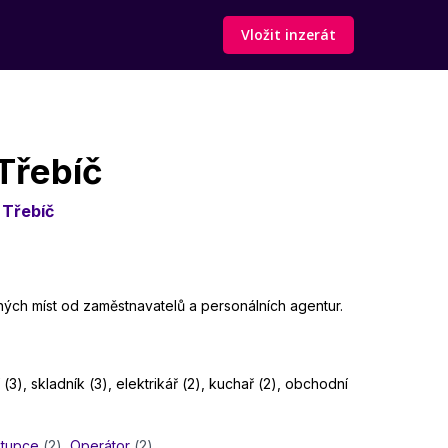
Vložit inzerát
 Třebíč
ě
Třebíč
lných míst od zaměstnavatelů a personálních agentur.
(3), skladník (3), elektrikář (2), kuchař (2), obchodní
stupce
(2)
,
Operátor
(2)