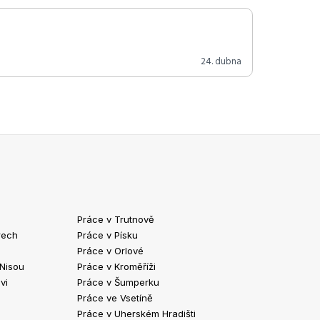
24. dubna
Práce v Trutnově
Práce v Chrud
rech
Práce v Písku
Práce v Havlíč
Práce v Orlové
Práce v Strako
 Nisou
Práce v Kroměříži
Práce v Klatov
vi
Práce v Šumperku
Práce ve Valaš
Práce ve Vsetíně
Práce v Kopřivn
Práce v Uherském Hradišti
Práce v Jindři