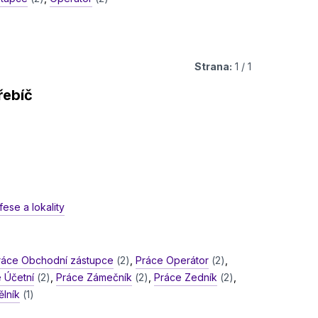
Strana:
1 / 1
řebíč
ese a lokality
ráce Obchodní zástupce
(2)
,
Práce Operátor
(2)
,
 Účetní
(2)
,
Práce Zámečník
(2)
,
Práce Zedník
(2)
,
ělník
(1)