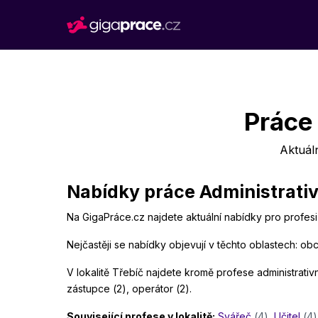
Práce 
Aktuál
Nabídky práce Administrativn
Na GigaPráce.cz najdete aktuální nabídky pro profesi 
Nejčastěji se nabídky objevují v těchto oblastech: obc
V lokalitě Třebíč najdete kromě profese administrativní
zástupce (2), operátor (2).
Související profese v lokalitě:
Svářeč
(4)
,
Učitel
(4)