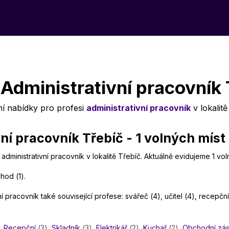
Administrativní pracovník
ní nabídky pro profesi
administrativní pracovník
v lokalit
í pracovník Třebíč - 1 volných míst
administrativní pracovník v lokalitě Třebíč. Aktuálně evidujeme 1 vo
hod (1).
 pracovník také související profese: svářeč (4), učitel (4), recepční 
,
Recepční
(3)
,
Skladník
(3)
,
Elektrikář
(2)
,
Kuchař
(2)
,
Obchodní zá