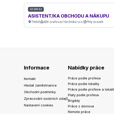
30 000 Kč
ASISTENT/KA OBCHODU A NÁKUPU
Třebíč
AEK svařovací technika s.r.o.
Plný úvazek
Informace
Nabídky práce
Práce podle profese
Kontakt
Práce podle lokality
Hledat zaměstnance
Práce podle profese a lokali
Obchodní podmínky
Platy podle profese
Zpracování osobních údajů
Brigády
Nastavení cookies
Práce z domova
Remote práce