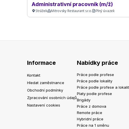
Administrativní pracovník (m/ž)
Strážek
Mitrovsky Restaurant s.r.o.
Plný úvazek
Informace
Nabídky práce
Práce podle profese
Kontakt
Práce podle lokality
Hledat zaměstnance
Práce podle profese a lokali
Obchodní podmínky
Platy podle profese
Zpracování osobních údajů
Brigády
Nastavení cookies
Práce z domova
Remote práce
Hybridní práce
Práce na 1 směnu