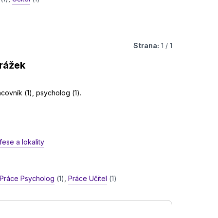
Strana:
1 / 1
trážek
acovník (1), psycholog (1).
ese a lokality
Práce Psycholog
(1)
,
Práce Učitel
(1)