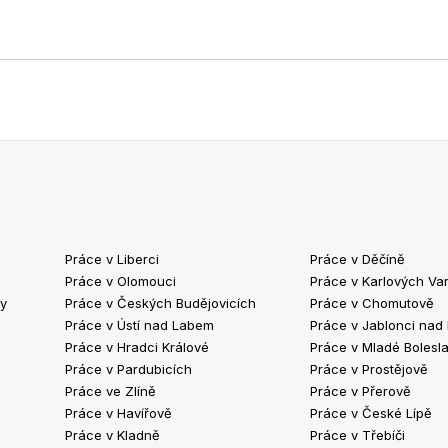
Práce v Liberci
Práce v Děčíně
Práce v Olomouci
Práce v Karlových Va
ty
Práce v Českých Budějovicích
Práce v Chomutově
Práce v Ústí nad Labem
Práce v Jablonci nad
Práce v Hradci Králové
Práce v Mladé Bolesla
Práce v Pardubicích
Práce v Prostějově
Práce ve Zlíně
Práce v Přerově
Práce v Havířově
Práce v České Lípě
Práce v Kladně
Práce v Třebíči