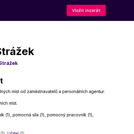
Vložit inzerát
Strážek
Strážek
t
olných míst od zaměstnavatelů a personálních agentur.
ích míst.
ník (1), pomocná síla (1), pomocný pracovník (1),
(1)
,
Učitel
(1)