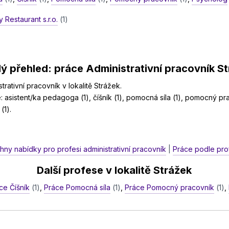
 Restaurant s.r.o.
(1)
ý přehled: práce Administrativní pracovník S
rativní pracovník v lokalitě Strážek.
e: asistent/ka pedagoga (1), číšník (1), pomocná síla (1), pomocný pr
(1).
hny nabídky pro profesi administrativní pracovník
|
Práce podle prof
Další profese v lokalitě Strážek
ce Číšník
(1)
,
Práce Pomocná síla
(1)
,
Práce Pomocný pracovník
(1)
,