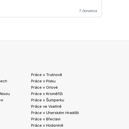
7. července
Práce v Trutnově
Práce v Chrud
rech
Práce v Písku
Práce v Havlíč
Práce v Orlové
Práce v Strako
 Nisou
Práce v Kroměříži
Práce v Klatov
vi
Práce v Šumperku
Práce ve Valaš
Práce ve Vsetíně
Práce v Kopřivn
Práce v Uherském Hradišti
Práce v Jindři
Práce v Břeclavi
Práce ve Vyšk
Práce v Hodoníně
Práce ve Žďár