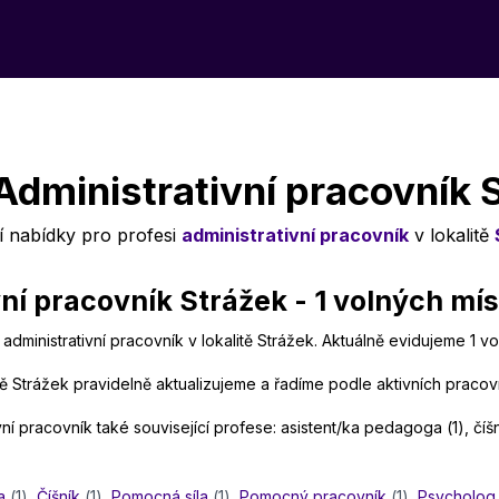
Administrativní pracovník 
í nabídky pro profesi
administrativní pracovník
v lokalitě
ní pracovník Strážek - 1 volných mís
administrativní pracovník v lokalitě Strážek. Aktuálně evidujeme 1 v
itě Strážek pravidelně aktualizujeme a řadíme podle aktivních pracovn
ní pracovník také související profese: asistent/ka pedagoga (1), číš
a
(1)
,
Číšník
(1)
,
Pomocná síla
(1)
,
Pomocný pracovník
(1)
,
Psycholog