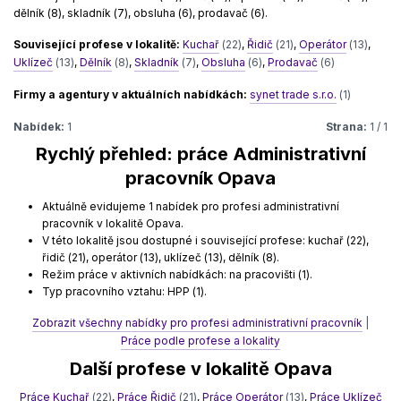
dělník (8), skladník (7), obsluha (6), prodavač (6).
Související profese v lokalitě:
Kuchař
(22)
,
Řidič
(21)
,
Operátor
(13)
,
Uklízeč
(13)
,
Dělník
(8)
,
Skladník
(7)
,
Obsluha
(6)
,
Prodavač
(6)
Firmy a agentury v aktuálních nabídkách:
synet trade s.r.o.
(1)
Nabídek:
1
Strana:
1 / 1
Rychlý přehled: práce Administrativní
pracovník Opava
Aktuálně evidujeme 1 nabídek pro profesi administrativní
pracovník v lokalitě Opava.
V této lokalitě jsou dostupné i související profese: kuchař (22),
řidič (21), operátor (13), uklízeč (13), dělník (8).
Režim práce v aktivních nabídkách: na pracovišti (1).
Typ pracovního vztahu: HPP (1).
Zobrazit všechny nabídky pro profesi administrativní pracovník
|
Práce podle profese a lokality
Další profese v lokalitě Opava
Práce Kuchař
(22)
,
Práce Řidič
(21)
,
Práce Operátor
(13)
,
Práce Uklízeč