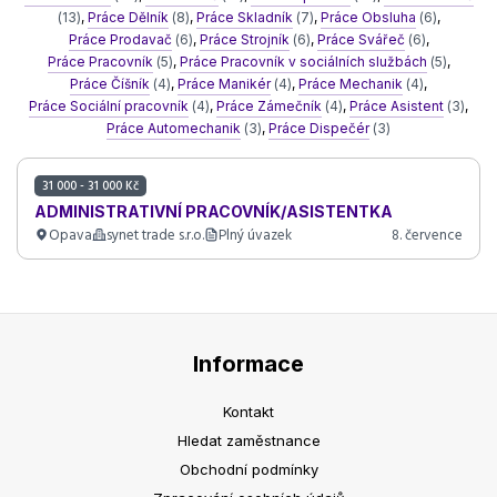
(13)
,
Práce Dělník
(8)
,
Práce Skladník
(7)
,
Práce Obsluha
(6)
,
Práce Prodavač
(6)
,
Práce Strojník
(6)
,
Práce Svářeč
(6)
,
Práce Pracovník
(5)
,
Práce Pracovník v sociálních službách
(5)
,
Práce Číšník
(4)
,
Práce Manikér
(4)
,
Práce Mechanik
(4)
,
Práce Sociální pracovník
(4)
,
Práce Zámečník
(4)
,
Práce Asistent
(3)
,
Práce Automechanik
(3)
,
Práce Dispečér
(3)
31 000 - 31 000 Kč
ADMINISTRATIVNÍ PRACOVNÍK/ASISTENTKA
Opava
synet trade s.r.o.
Plný úvazek
8. července
Informace
Kontakt
Hledat zaměstnance
Obchodní podmínky