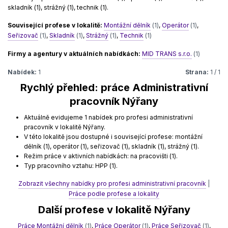
skladník (1), strážný (1), technik (1).
Související profese v lokalitě:
Montážní dělník
(1)
,
Operátor
(1)
,
Seřizovač
(1)
,
Skladník
(1)
,
Strážný
(1)
,
Technik
(1)
Firmy a agentury v aktuálních nabídkách:
MID TRANS s.r.o.
(1)
Nabídek:
1
Strana:
1 / 1
Rychlý přehled: práce Administrativní
pracovník Nýřany
Aktuálně evidujeme 1 nabídek pro profesi administrativní
pracovník v lokalitě Nýřany.
V této lokalitě jsou dostupné i související profese: montážní
dělník (1), operátor (1), seřizovač (1), skladník (1), strážný (1).
Režim práce v aktivních nabídkách: na pracovišti (1).
Typ pracovního vztahu: HPP (1).
Zobrazit všechny nabídky pro profesi administrativní pracovník
|
Práce podle profese a lokality
Další profese v lokalitě Nýřany
Práce Montážní dělník
(1)
,
Práce Operátor
(1)
,
Práce Seřizovač
(1)
,