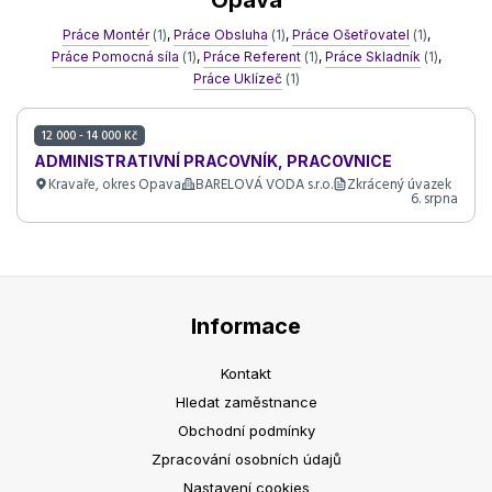
Opava
Práce Montér
(1)
,
Práce Obsluha
(1)
,
Práce Ošetřovatel
(1)
,
Práce Pomocná síla
(1)
,
Práce Referent
(1)
,
Práce Skladník
(1)
,
Práce Uklízeč
(1)
12 000 - 14 000 Kč
ADMINISTRATIVNÍ PRACOVNÍK, PRACOVNICE
Kravaře, okres Opava
BARELOVÁ VODA s.r.o.
Zkrácený úvazek
6. srpna
Informace
Kontakt
Hledat zaměstnance
Obchodní podmínky
Zpracování osobních údajů
Nastavení cookies