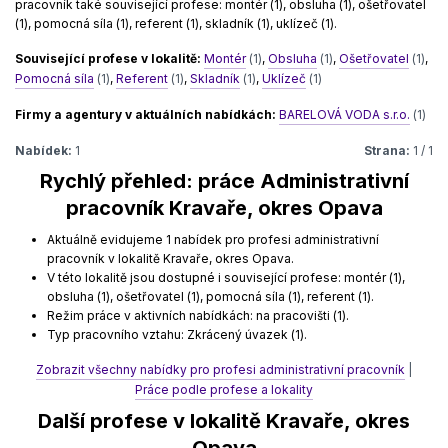
pracovník také související profese: montér (1), obsluha (1), ošetřovatel
(1), pomocná síla (1), referent (1), skladník (1), uklízeč (1).
Související profese v lokalitě:
Montér
(1)
,
Obsluha
(1)
,
Ošetřovatel
(1)
,
Pomocná síla
(1)
,
Referent
(1)
,
Skladník
(1)
,
Uklízeč
(1)
Firmy a agentury v aktuálních nabídkách:
BARELOVÁ VODA s.r.o.
(1)
Nabídek:
1
Strana:
1 / 1
Rychlý přehled: práce Administrativní
pracovník Kravaře, okres Opava
Aktuálně evidujeme 1 nabídek pro profesi administrativní
pracovník v lokalitě Kravaře, okres Opava.
V této lokalitě jsou dostupné i související profese: montér (1),
obsluha (1), ošetřovatel (1), pomocná síla (1), referent (1).
Režim práce v aktivních nabídkách: na pracovišti (1).
Typ pracovního vztahu: Zkrácený úvazek (1).
Zobrazit všechny nabídky pro profesi administrativní pracovník
|
Práce podle profese a lokality
Další profese v lokalitě Kravaře, okres