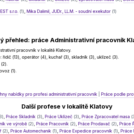
ST s.r.o.
(1)
,
Mika Dalimil, JUDr., LL.M. - soudní exekutor
(1)
ý přehled: práce Administrativní pracovník K
rativní pracovník v lokalitě Klatovy.
 řidič (13), operátor (4), kuchař (3), skladník (3), uklízeč (3).
(2).
voz (1).
hny nabídky pro profesi administrativní pracovník
|
Práce podle prof
Další profese v lokalitě Klatovy
3)
,
Práce Skladník
(3)
,
Práce Uklízeč
(3)
,
Práce Zpracovatel masa
(
ík ve výrobě
(2)
,
Práce Pracovník
(2)
,
Práce Prodavač
(2)
,
Práce 
ř
(2)
,
Práce Automechanik
(1)
,
Práce Expedice pracovník
(1)
,
Práce 