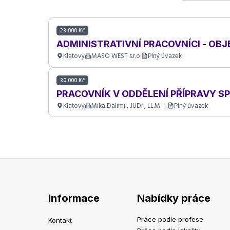
23 000 Kč
ADMINISTRATIVNÍ PRACOVNÍCI - OBJ
Klatovy
MASO WEST s.r.o.
Plný úvazek
30 000 Kč
PRACOVNÍK V ODDĚLENÍ PŘÍPRAVY SP
Klatovy
Mika Dalimil, JUDr., LL.M. -..
Plný úvazek
Informace
Nabídky práce
Práce podle profese
Kontakt