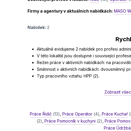
Firmy a agentury v aktuálních nabídkách:
MASO WE
Nabídek:
2
Rychl
Aktuálně evidujeme 2 nabídek pro profesi administ
V této lokalitě jsou dostupné i související profese:
Režim práce v aktivních nabídkách: na pracovišti 
Směnnost v aktivních nabídkách: dvousměnný pro
Typ pracovního vztahu: HPP (2).
Zobrazit všec
Práce Řidič
(13)
,
Práce Operátor
(4)
,
Práce Kuchař
(
(2)
,
Práce Pomocník v kuchyni
(2)
,
Práce Pomocn
Práce Údržbá