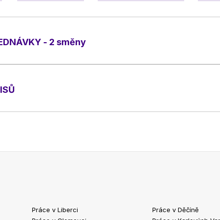
EDNÁVKY - 2 směny
ISŮ
Práce v Liberci
Práce v Děčíně