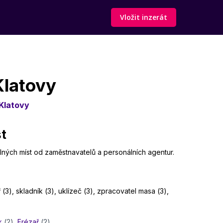
Vložit inzerát
Klatovy
Klatovy
st
olných míst od zaměstnavatelů a personálních agentur.
 (3), skladník (3), uklízeč (3), zpracovatel masa (3),
k
(2)
,
Frézař
(2)