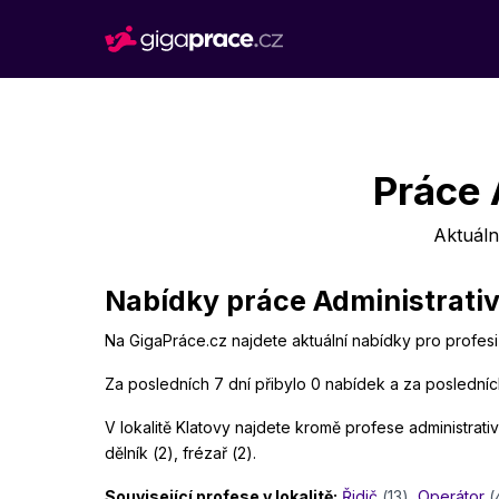
Práce 
Aktuáln
Nabídky práce Administrativ
Na GigaPráce.cz najdete aktuální nabídky pro profesi 
Za posledních 7 dní přibylo 0 nabídek a za posledníc
V lokalitě Klatovy najdete kromě profese administrativn
dělník (2), frézař (2).
Související profese v lokalitě:
Řidič
(13)
,
Operátor
(