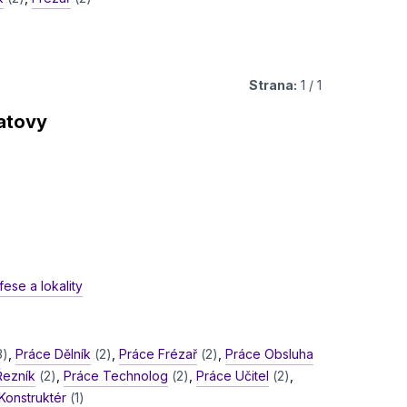
Strana:
1 / 1
latovy
ese a lokality
3)
,
Práce Dělník
(2)
,
Práce Frézař
(2)
,
Práce Obsluha
Řezník
(2)
,
Práce Technolog
(2)
,
Práce Učitel
(2)
,
Konstruktér
(1)