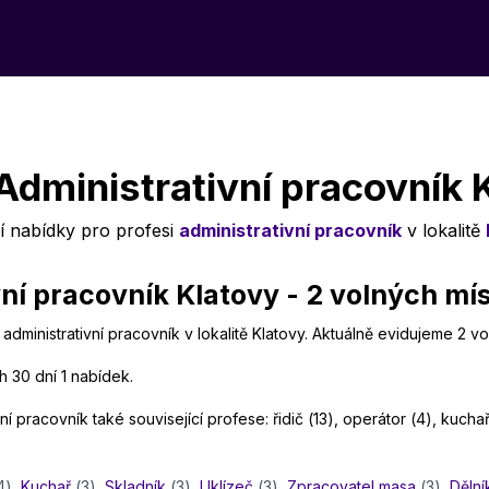
Administrativní pracovník 
í nabídky pro profesi
administrativní pracovník
v lokalitě
ní pracovník Klatovy - 2 volných mí
administrativní pracovník v lokalitě Klatovy. Aktuálně evidujeme 2 v
h 30 dní 1 nabídek.
í pracovník také související profese: řidič (13), operátor (4), kuchař
4)
,
Kuchař
(3)
,
Skladník
(3)
,
Uklízeč
(3)
,
Zpracovatel masa
(3)
,
Dělní