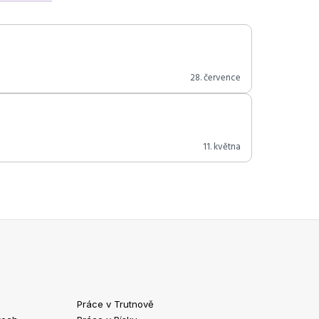
28. července
11. května
Práce v Trutnově
Práce v Chrud