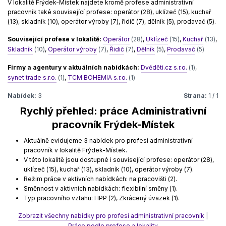
V lokalitě Frýdek-Místek najdete kromě profese administrativní
pracovník také související profese: operátor (28), uklízeč (15), kuchař
(13), skladník (10), operátor výroby (7), řidič (7), dělník (5), prodavač (5).
Související profese v lokalitě:
Operátor
(28)
,
Uklízeč
(15)
,
Kuchař
(13)
,
Skladník
(10)
,
Operátor výroby
(7)
,
Řidič
(7)
,
Dělník
(5)
,
Prodavač
(5)
Firmy a agentury v aktuálních nabídkách:
Dvěděti.cz s.r.o.
(1)
,
synet trade s.r.o.
(1)
,
TCM BOHEMIA s.r.o.
(1)
Nabídek:
3
Strana:
1 / 1
Rychlý přehled: práce Administrativní
pracovník Frýdek-Místek
Aktuálně evidujeme 3 nabídek pro profesi administrativní
pracovník v lokalitě Frýdek-Místek.
V této lokalitě jsou dostupné i související profese: operátor (28),
uklízeč (15), kuchař (13), skladník (10), operátor výroby (7).
Režim práce v aktivních nabídkách: na pracovišti (2).
Směnnost v aktivních nabídkách: flexibilní směny (1).
Typ pracovního vztahu: HPP (2), Zkrácený úvazek (1).
Zobrazit všechny nabídky pro profesi administrativní pracovník
|
Práce podle profese a lokality