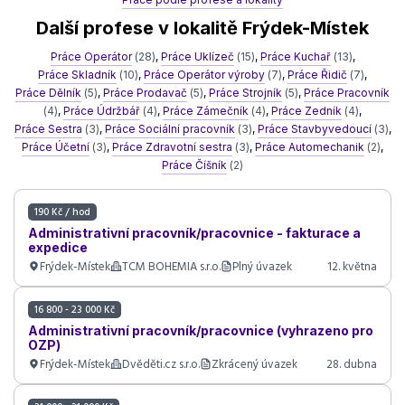
Další profese v lokalitě Frýdek-Místek
Práce Operátor
(28)
,
Práce Uklízeč
(15)
,
Práce Kuchař
(13)
,
Práce Skladník
(10)
,
Práce Operátor výroby
(7)
,
Práce Řidič
(7)
,
Práce Dělník
(5)
,
Práce Prodavač
(5)
,
Práce Strojník
(5)
,
Práce Pracovník
(4)
,
Práce Údržbář
(4)
,
Práce Zámečník
(4)
,
Práce Zedník
(4)
,
Práce Sestra
(3)
,
Práce Sociální pracovník
(3)
,
Práce Stavbyvedoucí
(3)
,
Práce Účetní
(3)
,
Práce Zdravotní sestra
(3)
,
Práce Automechanik
(2)
,
Práce Číšník
(2)
190 Kč / hod
Administrativní pracovník/pracovnice - fakturace a
expedice
Frýdek-Místek
TCM BOHEMIA s.r.o.
Plný úvazek
12. května
16 800 - 23 000 Kč
Administrativní pracovník/pracovnice (vyhrazeno pro
OZP)
Frýdek-Místek
Dvěděti.cz s.r.o.
Zkrácený úvazek
28. dubna