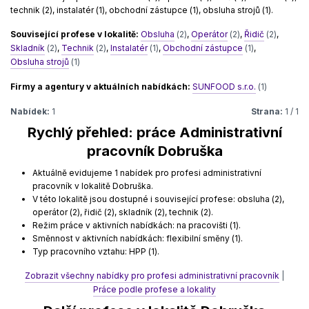
technik (2), instalatér (1), obchodní zástupce (1), obsluha strojů (1).
Související profese v lokalitě:
Obsluha
(2)
,
Operátor
(2)
,
Řidič
(2)
,
Skladník
(2)
,
Technik
(2)
,
Instalatér
(1)
,
Obchodní zástupce
(1)
,
Obsluha strojů
(1)
Firmy a agentury v aktuálních nabídkách:
SUNFOOD s.r.o.
(1)
Nabídek:
1
Strana:
1 / 1
Rychlý přehled: práce Administrativní
pracovník Dobruška
Aktuálně evidujeme 1 nabídek pro profesi administrativní
pracovník v lokalitě Dobruška.
V této lokalitě jsou dostupné i související profese: obsluha (2),
operátor (2), řidič (2), skladník (2), technik (2).
Režim práce v aktivních nabídkách: na pracovišti (1).
Směnnost v aktivních nabídkách: flexibilní směny (1).
Typ pracovního vztahu: HPP (1).
Zobrazit všechny nabídky pro profesi administrativní pracovník
|
Práce podle profese a lokality