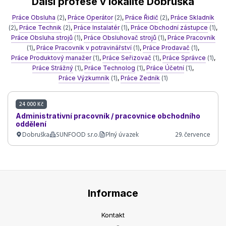
Další profese v lokalitě Dobruška
Práce Obsluha
(2)
,
Práce Operátor
(2)
,
Práce Řidič
(2)
,
Práce Skladník
(2)
,
Práce Technik
(2)
,
Práce Instalatér
(1)
,
Práce Obchodní zástupce
(1)
,
Práce Obsluha strojů
(1)
,
Práce Obsluhovač strojů
(1)
,
Práce Pracovník
(1)
,
Práce Pracovník v potravinářství
(1)
,
Práce Prodavač
(1)
,
Práce Produktový manažer
(1)
,
Práce Seřizovač
(1)
,
Práce Správce
(1)
,
Práce Strážný
(1)
,
Práce Technolog
(1)
,
Práce Účetní
(1)
,
Práce Výzkumník
(1)
,
Práce Zedník
(1)
24 000 Kč
Administrativní pracovník / pracovnice obchodního
oddělení
Dobruška
SUNFOOD s.r.o.
Plný úvazek
29. července
Informace
Kontakt