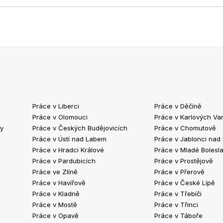
Práce v Liberci
Práce v Děčíně
Práce v Olomouci
Práce v Karlových Va
ty
Práce v Českých Budějovicích
Práce v Chomutově
Práce v Ústí nad Labem
Práce v Jablonci nad
Práce v Hradci Králové
Práce v Mladé Bolesla
Práce v Pardubicích
Práce v Prostějově
Práce ve Zlíně
Práce v Přerově
Práce v Havířově
Práce v České Lípě
Práce v Kladně
Práce v Třebíči
Práce v Mostě
Práce v Třinci
Práce v Opavě
Práce v Táboře