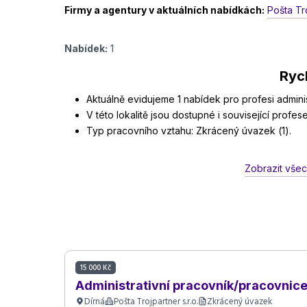
Firmy a agentury v aktuálních nabídkách:
Pošta Tro
Nabídek:
1
Rych
Aktuálně evidujeme 1 nabídek pro profesi administ
V této lokalitě jsou dostupné i související profes
Typ pracovního vztahu: Zkrácený úvazek (1).
Zobrazit všec
15 000 Kč
Administrativní pracovník/pracovnic
Dírná
Pošta Trojpartner s.r.o.
Zkrácený úvazek