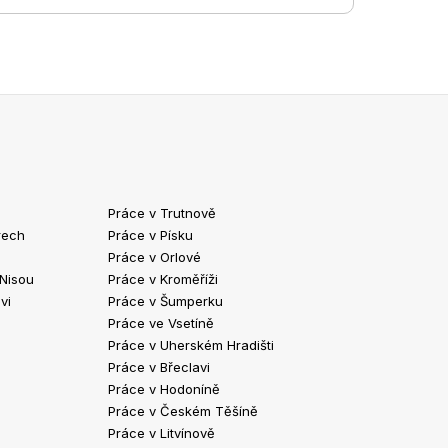
Práce v Trutnově
Práce v Chrud
rech
Práce v Písku
Práce v Havlíč
Práce v Orlové
Práce v Strako
 Nisou
Práce v Kroměříži
Práce v Klatov
vi
Práce v Šumperku
Práce ve Valaš
Práce ve Vsetíně
Práce v Kopřivn
Práce v Uherském Hradišti
Práce v Jindři
Práce v Břeclavi
Práce ve Vyšk
Práce v Hodoníně
Práce ve Žďár
Práce v Českém Těšíně
Práce v Bohum
Práce v Litvínově
Práce v Blans