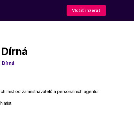
Vložit inzerát
 Dírná
ě
Dírná
ných míst od zaměstnavatelů a personálních agentur.
h míst.