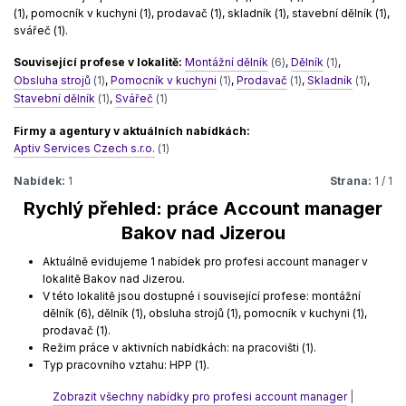
(1), pomocník v kuchyni (1), prodavač (1), skladník (1), stavební dělník (1),
svářeč (1).
Související profese v lokalitě:
Montážní dělník
(6)
,
Dělník
(1)
,
Obsluha strojů
(1)
,
Pomocník v kuchyni
(1)
,
Prodavač
(1)
,
Skladník
(1)
,
Stavební dělník
(1)
,
Svářeč
(1)
Firmy a agentury v aktuálních nabídkách:
Aptiv Services Czech s.r.o.
(1)
Nabídek:
1
Strana:
1 / 1
Rychlý přehled: práce Account manager
Bakov nad Jizerou
Aktuálně evidujeme 1 nabídek pro profesi account manager v
lokalitě Bakov nad Jizerou.
V této lokalitě jsou dostupné i související profese: montážní
dělník (6), dělník (1), obsluha strojů (1), pomocník v kuchyni (1),
prodavač (1).
Režim práce v aktivních nabídkách: na pracovišti (1).
Typ pracovního vztahu: HPP (1).
Zobrazit všechny nabídky pro profesi account manager
|