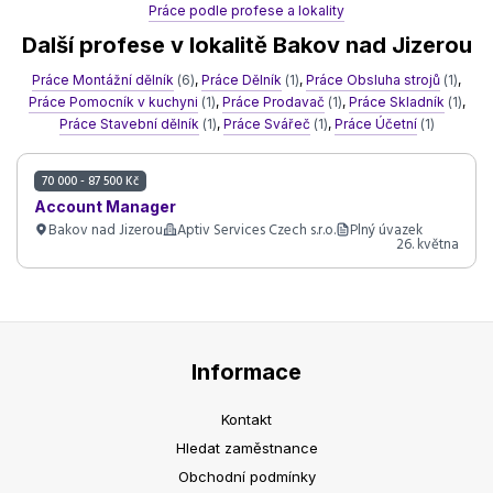
Práce podle profese a lokality
Další profese v lokalitě Bakov nad Jizerou
Práce Montážní dělník
(6)
,
Práce Dělník
(1)
,
Práce Obsluha strojů
(1)
,
Práce Pomocník v kuchyni
(1)
,
Práce Prodavač
(1)
,
Práce Skladník
(1)
,
Práce Stavební dělník
(1)
,
Práce Svářeč
(1)
,
Práce Účetní
(1)
70 000 - 87 500 Kč
Account Manager
Bakov nad Jizerou
Aptiv Services Czech s.r.o.
Plný úvazek
26. května
Informace
Kontakt
Hledat zaměstnance
Obchodní podmínky