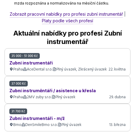
mzda rozpoznána a normalizována na měsíční částku.
Zobrazit pracovní nabídky pro profesi zubní instrumentář
|
Platy podle všech profesí
Aktuální nabídky pro profesi Zubní
instrumentář
35 000 - 51 000 Kč
Zubní instrumentáři
Praha
AceDental s.r.o.
Plný úvazek, Zkrácený úvazek
22. května
37 000 Kč
Zubní instruměntáři / asistence u křesla
Praha
2MV zuby s.r.o.
Plný úvazek
29. dubna
31 700 Kč
Zubní instrumentáři - m/ž
Brno
DenSmileBrno s.r.o.
Plný úvazek
13. března