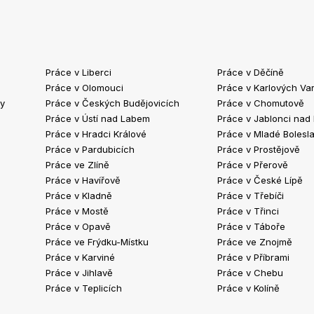
Práce v Liberci
Práce v Děčíně
Práce v Olomouci
Práce v Karlových Va
ty
Práce v Českých Budějovicích
Práce v Chomutově
Práce v Ústí nad Labem
Práce v Jablonci nad
Práce v Hradci Králové
Práce v Mladé Bolesla
Práce v Pardubicích
Práce v Prostějově
Práce ve Zlíně
Práce v Přerově
Práce v Havířově
Práce v České Lípě
Práce v Kladně
Práce v Třebíči
Práce v Mostě
Práce v Třinci
Práce v Opavě
Práce v Táboře
Práce ve Frýdku-Místku
Práce ve Znojmě
Práce v Karviné
Práce v Příbrami
Práce v Jihlavě
Práce v Chebu
Práce v Teplicích
Práce v Kolíně