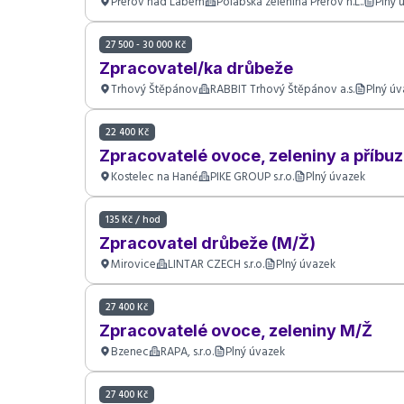
Přerov nad Labem
Polabská zelenina Přerov n.L..
Plný 
27 500 - 30 000 Kč
Zpracovatel/ka drůbeže
Trhový Štěpánov
RABBIT Trhový Štěpánov a.s.
Plný ú
22 400 Kč
Zpracovatelé ovoce, zeleniny a příbu
Kostelec na Hané
PIKE GROUP s.r.o.
Plný úvazek
135 Kč / hod
Zpracovatel drůbeže (M/Ž)
Mirovice
LINTAR CZECH s.r.o.
Plný úvazek
27 400 Kč
Zpracovatelé ovoce, zeleniny M/Ž
Bzenec
RAPA, s.r.o.
Plný úvazek
27 400 Kč