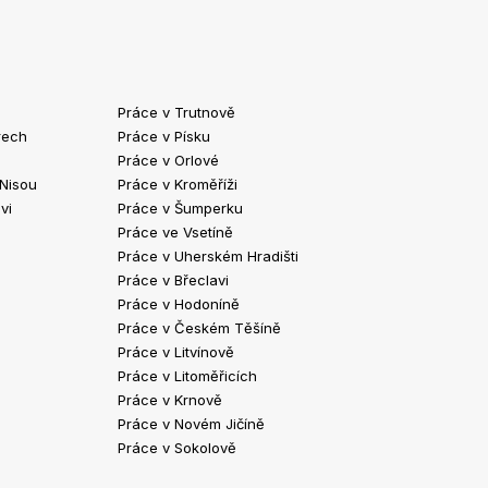
Práce v Trutnově
Práce v Chrud
rech
Práce v Písku
Práce v Havlíč
Práce v Orlové
Práce v Strako
 Nisou
Práce v Kroměříži
Práce v Klatov
vi
Práce v Šumperku
Práce ve Valaš
Práce ve Vsetíně
Práce v Kopřivn
Práce v Uherském Hradišti
Práce v Jindři
Práce v Břeclavi
Práce ve Vyšk
Práce v Hodoníně
Práce ve Žďár
Práce v Českém Těšíně
Práce v Bohum
Práce v Litvínově
Práce v Blans
Práce v Litoměřicích
Práce v Krnově
Práce v Novém Jičíně
Práce v Sokolově