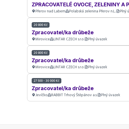
ZPRACOVATELÉ OVOCE, ZELENINY A
Přerov nad Labem
Polabská zelenina Přerov n.L..
Plný 
20 800 Kč
Zpracovatel/ka drůbeže
Mirovice
LINTAR CZECH s.r.o.
Plný úvazek
20 800 Kč
Zpracovatel/ka drůbeže
Mirovice
LINTAR CZECH s.r.o.
Plný úvazek
27 500 - 30 000 Kč
Zpracovatel/ka drůbeže
Jevíčko
RABBIT Trhový Štěpánov a.s.
Plný úvazek