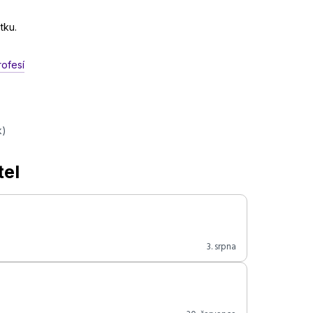
tku.
rofesí
k)
tel
3. srpna