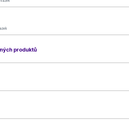
úvazek
vazek
zných produktů