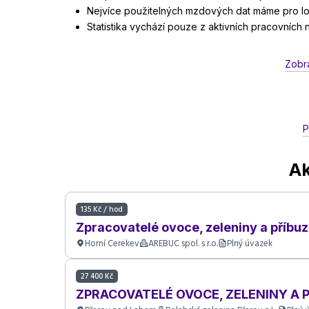
Nejvíce použitelných mzdových dat máme pro lok
Statistika vychází pouze z aktivních pracovních
Zobra
P
Ak
135 Kč / hod
Zpracovatelé ovoce, zeleniny a příbu
Horní Cerekev
AREBUC spol. s r.o.
Plný úvazek
27 400 Kč
ZPRACOVATELÉ OVOCE, ZELENINY A