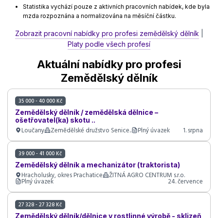
Statistika vychází pouze z aktivních pracovních nabídek, kde byla
mzda rozpoznána a normalizována na měsíční částku.
Zobrazit pracovní nabídky pro profesi zemědělský dělník
|
Platy podle všech profesí
Aktuální nabídky pro profesi
Zemědělský dělník
35 000 - 40 000 Kč
Zemědělský dělník / zemědělská dělnice –
ošetřovatel(ka) skotu ..
Loučany
Zemědělské družstvo Senice..
Plný úvazek
1. srpna
39 000 - 41 000 Kč
Zemědělský dělník a mechanizátor (traktorista)
Hracholusky, okres Prachatice
ŽITNÁ AGRO CENTRUM s.r.o.
Plný úvazek
24. července
27 328 - 27 328 Kč
Zemědělský dělník/dělnice v rostlinné výrobě - sklizeň