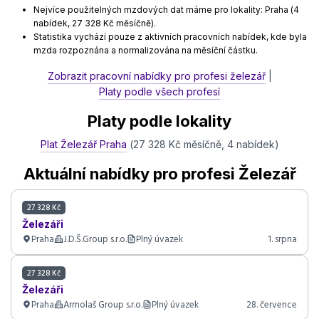
Nejvíce použitelných mzdových dat máme pro lokality: Praha (4
nabídek, 27 328 Kč měsíčně).
Statistika vychází pouze z aktivních pracovních nabídek, kde byla
mzda rozpoznána a normalizována na měsíční částku.
Zobrazit pracovní nabídky pro profesi železář
|
Platy podle všech profesí
Platy podle lokality
Plat Železář Praha
(27 328 Kč měsíčně, 4 nabídek)
Aktuální nabídky pro profesi Železář
27 328 Kč
Železáři
Praha
J.D.Š.Group s.r.o.
Plný úvazek
1. srpna
27 328 Kč
Železáři
Praha
Armolaš Group s.r.o.
Plný úvazek
28. července