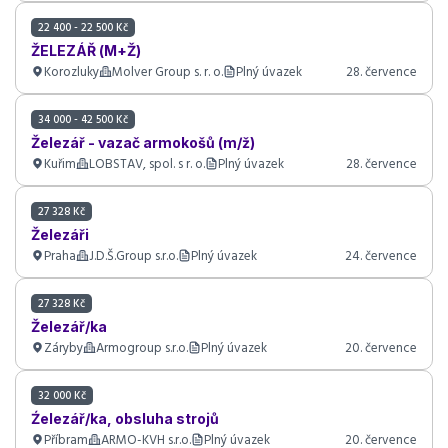
22 400 - 22 500 Kč
ŽELEZÁŘ (M+Ž)
Korozluky
Molver Group s. r. o.
Plný úvazek
28. července
34 000 - 42 500 Kč
Železář - vazač armokošů (m/ž)
Kuřim
LOBSTAV, spol. s r. o.
Plný úvazek
28. července
27 328 Kč
Železáři
Praha
J.D.Š.Group s.r.o.
Plný úvazek
24. července
27 328 Kč
Železář/ka
Záryby
Armogroup s.r.o.
Plný úvazek
20. července
32 000 Kč
Źelezář/ka, obsluha strojů
Příbram
ARMO-KVH s.r.o.
Plný úvazek
20. července