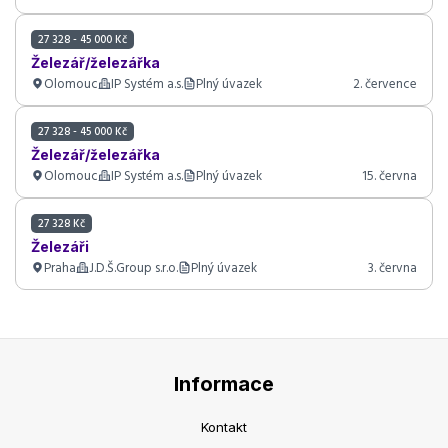
27 328 - 45 000 Kč
Železář/železářka
Olomouc
IP Systém a.s.
Plný úvazek
2. července
27 328 - 45 000 Kč
Železář/železářka
Olomouc
IP Systém a.s.
Plný úvazek
15. června
27 328 Kč
Železáři
Praha
J.D.Š.Group s.r.o.
Plný úvazek
3. června
Informace
Kontakt