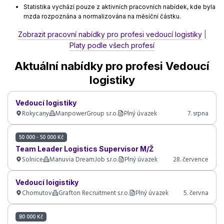
Statistika vychází pouze z aktivních pracovních nabídek, kde byla
mzda rozpoznána a normalizována na měsíční částku.
Zobrazit pracovní nabídky pro profesi vedoucí logistiky
|
Platy podle všech profesí
Aktuální nabídky pro profesi Vedoucí
logistiky
Vedoucí logistiky
Rokycany
ManpowerGroup s.r.o.
Plný úvazek
7. srpna
50 000 - 50 000 Kč
Team Leader Logistics Supervisor M/Ž
Solnice
Manuvia DreamJob s.r.o.
Plný úvazek
28. července
Vedoucí loigistiky
Chomutov
Grafton Recruitment s.r.o.
Plný úvazek
5. června
80 000 Kč