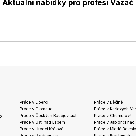
Aktuální nabídky pro profesi Vazač
Práce v Liberci
Práce v Děčíně
Práce v Olomouci
Práce v Karlových Va
ty
Práce v Českých Budějovicích
Práce v Chomutově
Práce v Ústí nad Labem
Práce v Jablonci nad
Práce v Hradci Králové
Práce v Mladé Bolesla
Práce v Pardubicích
Práce v Prostějově