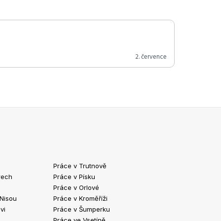
2. července
Práce v Trutnově
Práce v Chrud
rech
Práce v Písku
Práce v Havlíč
Práce v Orlové
Práce v Strako
 Nisou
Práce v Kroměříži
Práce v Klatov
vi
Práce v Šumperku
Práce ve Valaš
Práce ve Vsetíně
Práce v Kopřivn