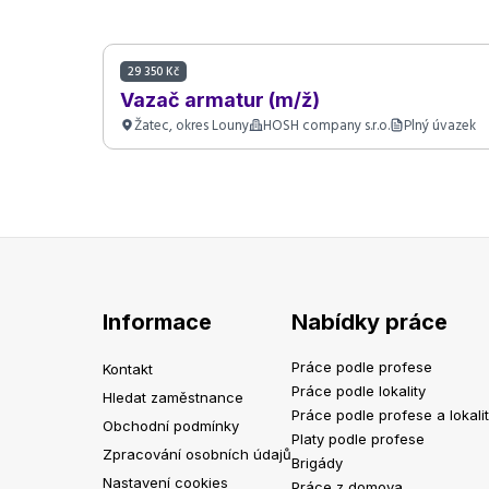
29 350 Kč
Vazač armatur (m/ž)
Žatec, okres Louny
HOSH company s.r.o.
Plný úvazek
Informace
Nabídky práce
Práce podle profese
Kontakt
Práce podle lokality
Hledat zaměstnance
Práce podle profese a lokali
Obchodní podmínky
Platy podle profese
Zpracování osobních údajů
Brigády
Nastavení cookies
Práce z domova