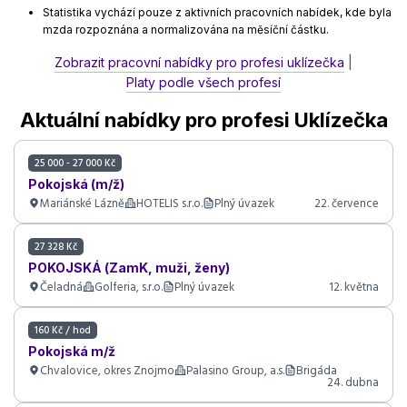
Statistika vychází pouze z aktivních pracovních nabídek, kde byla
mzda rozpoznána a normalizována na měsíční částku.
Zobrazit pracovní nabídky pro profesi uklízečka
|
Platy podle všech profesí
Aktuální nabídky pro profesi Uklízečka
25 000 - 27 000 Kč
Pokojská (m/ž)
Mariánské Lázně
HOTELIS s.r.o.
Plný úvazek
22. července
27 328 Kč
POKOJSKÁ (ZamK, muži, ženy)
Čeladná
Golferia, s.r.o.
Plný úvazek
12. května
160 Kč / hod
Pokojská m/ž
Chvalovice, okres Znojmo
Palasino Group, a.s.
Brigáda
24. dubna