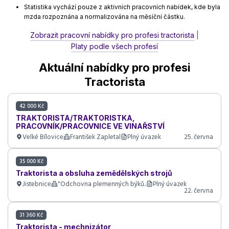
Statistika vychází pouze z aktivních pracovních nabídek, kde byla
mzda rozpoznána a normalizována na měsíční částku.
Zobrazit pracovní nabídky pro profesi tractorista
|
Platy podle všech profesí
Aktuální nabídky pro profesi
Tractorista
42 000 Kč
TRAKTORISTA/TRAKTORISTKA,
PRACOVNÍK/PRACOVNICE VE VINAŘSTVÍ
Velké Bílovice
František Zapletal
Plný úvazek
25. června
35 000 Kč
Traktorista a obsluha zemědělských strojů
Jistebnice
"Odchovna plemenných býků..
Plný úvazek
22. června
31 360 Kč
Traktorista - mechnizátor