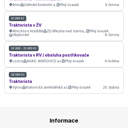
Brno
Ústřední kontrolní a..
Plný úvazek
9. června
35 000 Kč
Traktorista v ŽV
Mnichovo Hradiště
ZD Březina nad Jizerou,..
Plný úvazek
Ubytování
8. června
30 000 - 35 000 Kč
Traktorista v RV / obsluha postřikovače
Lozice
AGRO JENIŠOVICE a.s.
Plný úvazek
6. května
38 000 Kč
Traktorista
Výrov
Kralovická zemědělská a.s.
Plný úvazek
20. dubna
Informace