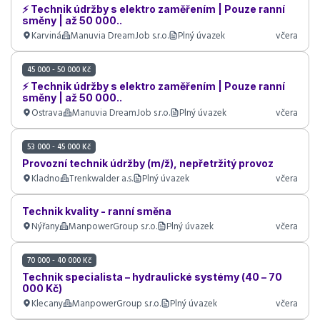
⚡ Technik údržby s elektro zaměřením | Pouze ranní
směny | až 50 000..
Karviná
Manuvia DreamJob s.r.o.
Plný úvazek
včera
45 000 - 50 000 Kč
⚡ Technik údržby s elektro zaměřením | Pouze ranní
směny | až 50 000..
Ostrava
Manuvia DreamJob s.r.o.
Plný úvazek
včera
53 000 - 45 000 Kč
Provozní technik údržby (m/ž), nepřetržitý provoz
Kladno
Trenkwalder a.s.
Plný úvazek
včera
Technik kvality - ranní směna
Nýřany
ManpowerGroup s.r.o.
Plný úvazek
včera
70 000 - 40 000 Kč
Technik specialista – hydraulické systémy (40 – 70
000 Kč)
Klecany
ManpowerGroup s.r.o.
Plný úvazek
včera