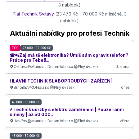
3 nabídek)
Plat Technik Svitavy
(23 479 Kč - 70 000 Kč měsíčně, 3
nabídek)
Aktuální nabídky pro profesi Technik
TOP
27 000 - 32 000 Kč
☎📲Zajimá tě elektronika? Umíš sám opravit telefon?
Práce pro Tebe🎗..
Ostrava
Manuvia DreamJob s.r.o.
Plný úvazek
3. srpna
HLAVNÍ TECHNIK SLABOPROUDÝCH ZAŘÍZENÍ
Brno
APROFES,s.r.o.
Plný úvazek
dnes
45 000 - 50 000 Kč
⚡ Technik údržby s elektro zaměřením | Pouze ranní
směny | až 50 000..
Havířov
Manuvia DreamJob s.r.o.
Plný úvazek
včera
45 000 - 50 000 Kč