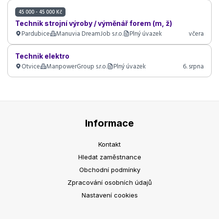
45 000 - 45 000 Kč
Technik strojní výroby / výměnář forem (m, ž)
Pardubice
Manuvia DreamJob s.r.o.
Plný úvazek
včera
Technik elektro
Otvice
ManpowerGroup s.r.o.
Plný úvazek
6. srpna
Informace
Kontakt
Hledat zaměstnance
Obchodní podmínky
Zpracování osobních údajů
Nastavení cookies