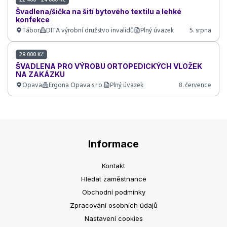
Švadlena/šička na šití bytového textilu a lehké
konfekce
Tábor
DITA výrobní družstvo invalidů
Plný úvazek
5. srpna
28 000 Kč
ŠVADLENA PRO VÝROBU ORTOPEDICKÝCH VLOŽEK
NA ZAKÁZKU
Opava
Ergona Opava s.r.o.
Plný úvazek
8. července
Informace
Kontakt
Hledat zaměstnance
Obchodní podmínky
Zpracování osobních údajů
Nastavení cookies