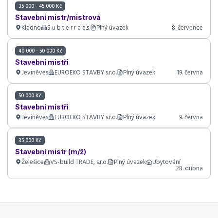
35 000 - 45 000 Kč
Stavební mistr/mistrová
Kladno
S u b t e r r a a.s.
Plný úvazek
8. července
40 000 - 50 000 Kč
Stavební mistři
Jeviněves
EUROEKO STAVBY s.r.o.
Plný úvazek
19. června
50 000 Kč
Stavební mistři
Jeviněves
EUROEKO STAVBY s.r.o.
Plný úvazek
9. června
35 000 Kč
Stavební mistr (m/ž)
Želešice
VS-build TRADE, s.r.o.
Plný úvazek
Ubytování
28. dubna