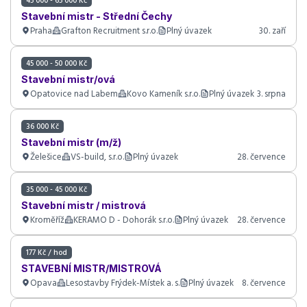
45 000 - 65 000 Kč
Stavební mistr - Střední Čechy
Praha
Grafton Recruitment s.r.o.
Plný úvazek
30. zaří
45 000 - 50 000 Kč
Stavební mistr/ová
Opatovice nad Labem
Kovo Kameník s.r.o.
Plný úvazek
3. srpna
36 000 Kč
Stavební mistr (m/ž)
Želešice
VS-build, s.r.o.
Plný úvazek
28. července
35 000 - 45 000 Kč
Stavební mistr / mistrová
Kroměříž
KERAMO D - Dohorák s.r.o.
Plný úvazek
28. července
177 Kč / hod
STAVEBNÍ MISTR/MISTROVÁ
Opava
Lesostavby Frýdek-Místek a. s.
Plný úvazek
8. července