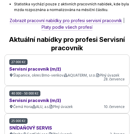
Statistika vychází pouze z aktivních pracovních nabídek, kde byla
mzda rozpoznána a normalizována na měsíční částku.
Zobrazit pracovní nabídky pro profesi servisní pracovník
|
Platy podle všech profesí
Aktuální nabídky pro profesi Servisní
pracovník
27 000 Kč
Servisní pracovník (m/ž)
Šlapanice, okres Brno-venkov
AQUATERM, s.r.o.
Plný úvazek
28. července
40 000 - 50 000 Kč
Servisní pracovník (m/ž)
Černá Hora
ALU, a.s.
Plný úvazek
10. července
25 000 Kč
SNÍDAŇOVÝ SERVIS