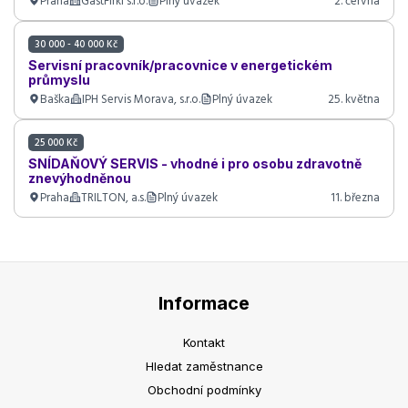
Praha
GastFirki s.r.o.
Plný úvazek
2. června
30 000 - 40 000 Kč
Servisní pracovník/pracovnice v energetickém
průmyslu
Baška
IPH Servis Morava, s.r.o.
Plný úvazek
25. května
25 000 Kč
SNÍDAŇOVÝ SERVIS - vhodné i pro osobu zdravotně
znevýhodněnou
Praha
TRILTON, a.s.
Plný úvazek
11. března
Informace
Kontakt
Hledat zaměstnance
Obchodní podmínky