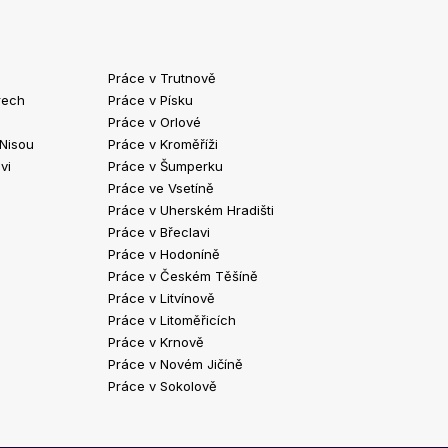
Práce v Trutnově
Práce v Chrud
rech
Práce v Písku
Práce v Havlíč
Práce v Orlové
Práce v Strako
 Nisou
Práce v Kroměříži
Práce v Klatov
vi
Práce v Šumperku
Práce ve Valaš
Práce ve Vsetíně
Práce v Kopřivn
Práce v Uherském Hradišti
Práce v Jindři
Práce v Břeclavi
Práce ve Vyšk
Práce v Hodoníně
Práce ve Žďár
Práce v Českém Těšíně
Práce v Bohum
Práce v Litvínově
Práce v Blans
Práce v Litoměřicích
Práce v Krnově
Práce v Novém Jičíně
Práce v Sokolově