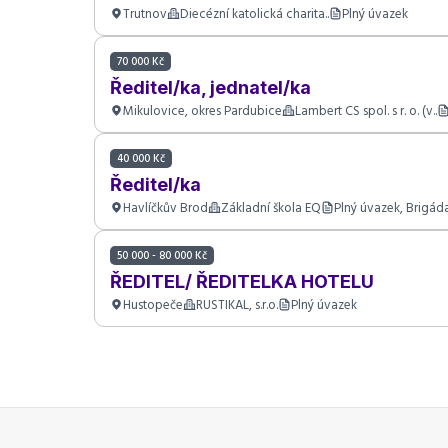
Trutnov
Diecézní katolická charita..
Plný úvazek
70 000 Kč
Ředitel/ka, jednatel/ka
Mikulovice, okres Pardubice
Lambert CS spol. s r. o. (v..
40 000 Kč
Ředitel/ka
Havlíčkův Brod
Základní škola EQ
Plný úvazek, Brigád
50 000 - 80 000 Kč
ŘEDITEL/ ŘEDITELKA HOTELU
Hustopeče
RUSTIKAL, s.r.o.
Plný úvazek