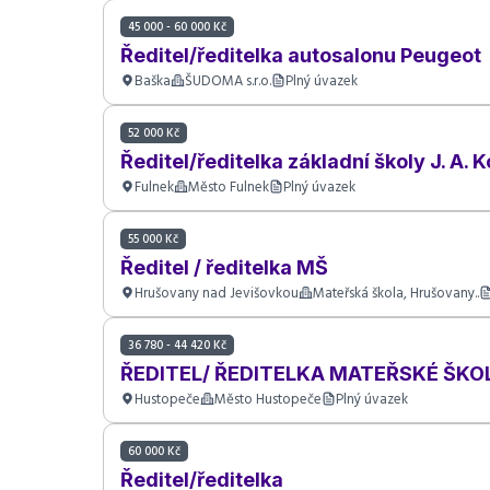
45 000 - 60 000 Kč
Ředitel/ředitelka autosalonu Peugeot
Baška
ŠUDOMA s.r.o.
Plný úvazek
52 000 Kč
Ředitel/ředitelka základní školy J. A
Fulnek
Město Fulnek
Plný úvazek
55 000 Kč
Ředitel / ředitelka MŠ
Hrušovany nad Jevišovkou
Mateřská škola, Hrušovany..
36 780 - 44 420 Kč
ŘEDITEL/ ŘEDITELKA MATEŘSKÉ ŠKOL
Hustopeče
Město Hustopeče
Plný úvazek
60 000 Kč
Ředitel/ředitelka