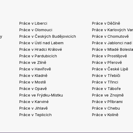
Práce v Liberci
Práce v Děčíně
Práce v Olomouci
Práce v Karlových Va
ty
Práce v Českých Budějovicích
Práce v Chomutově
Práce v Ústí nad Labem
Práce v Jablonci nad
Práce v Hradci Králové
Práce v Mladé Bolesla
Práce v Pardubicích
Práce v Prostějově
Práce ve Zlíně
Práce v Přerově
Práce v Havířově
Práce v České Lípě
Práce v Kladně
Práce v Třebíči
Práce v Mostě
Práce v Třinci
Práce v Opavě
Práce v Táboře
Práce ve Frýdku-Místku
Práce ve Znojmě
Práce v Karviné
Práce v Příbrami
Práce v Jihlavě
Práce v Chebu
Práce v Teplicích
Práce v Kolíně