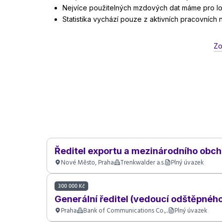
Nejvíce použitelných mzdových dat máme pro lok
Statistika vychází pouze z aktivních pracovních
Zo
Ředitel exportu a mezinárodního obch
Nové Město, Praha
Trenkwalder a.s.
Plný úvazek
300 000 Kč
Generální ředitel (vedoucí odštěpnéh
Praha
Bank of Communications Co.,..
Plný úvazek