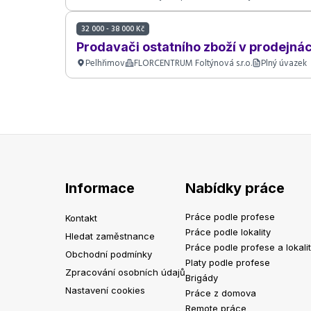
32 000 - 38 000 Kč
Prodavači ostatního zboží v prodejná
Pelhřimov
FLORCENTRUM Foltýnová s.r.o.
Plný úvazek
Informace
Nabídky práce
Práce podle profese
Kontakt
Práce podle lokality
Hledat zaměstnance
Práce podle profese a lokali
Obchodní podmínky
Platy podle profese
Zpracování osobních údajů
Brigády
Nastavení cookies
Práce z domova
Remote práce