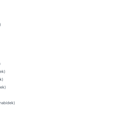
)
)
dek)
k)
dek)
)
 nabídek)