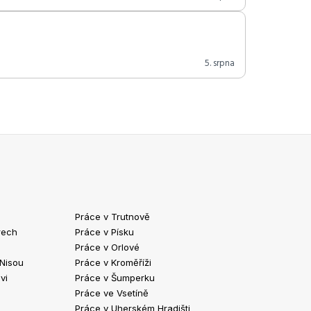
5. srpna
Práce v Trutnově
Práce v Chrud
rech
Práce v Písku
Práce v Havlíč
Práce v Orlové
Práce v Strako
 Nisou
Práce v Kroměříži
Práce v Klatov
vi
Práce v Šumperku
Práce ve Valaš
Práce ve Vsetíně
Práce v Kopřivn
Práce v Uherském Hradišti
Práce v Jindři