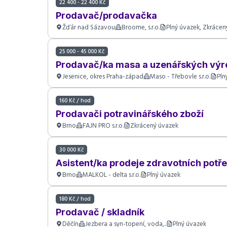
22 400 - 22 400 Kč
Prodavač/prodavačka
Žďár nad Sázavou
Broome, s.r.o.
Plný úvazek, Zkrácen
25 000 - 45 000 Kč
Prodavač/ka masa a uzenářských výr
Jesenice, okres Praha-západ
Maso - Třebovle s.r.o.
Pln
160 Kč / hod
Prodavači potravinářského zboží
Brno
FAJN PRO s.r.o.
Zkrácený úvazek
30 000 Kč
Asistent/ka prodeje zdravotních potř
Brno
MALKOL - delta s.r.o.
Plný úvazek
180 Kč / hod
Prodavač / skladník
Děčín
Jezbera a syn-topení, voda,..
Plný úvazek