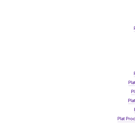
Pl
P
Pla
Plat Pro