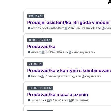
150 - 150 Kč
Prodejní asistent/ka. Brigáda v módní
Rožnov pod Radhoštěm
Manuvia DreamJob s.r.o.
Zkrá
11 200 - 12 000 Kč
Prodavač/ka
Příbram
SVĚRÁKOVÁ s.r.o.
Zkrácený úvazek
24 000 Kč
Prodavač/ka v kantýně s kombinovano
Karviná
Třinecké gastroslužby, s.r.o.
Plný úvazek
30 000 - 33 000 Kč
Prodavač/ka masa a uzenin
Luhačovice
MAKOVEC a.s.
Plný úvazek