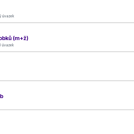
ý úvazek
obků (m+ž)
ý úvazek
eb