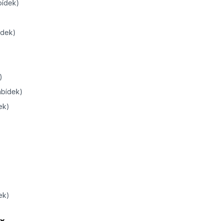
bídek)
ídek)
)
abídek)
ek)
ek)