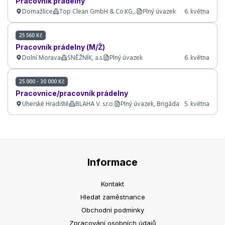
Pracovník prádelny
Domažlice
Top Clean GmbH & Co.KG,..
Plný úvazek
6. května
25 560 Kč
Pracovník prádelny (M/Ž)
Dolní Morava
SNĚŽNÍK, a.s.
Plný úvazek
6. května
25 000 - 30 000 Kč
Pracovnice/pracovník prádelny
Uherské Hradiště
BLAHA V. s.r.o.
Plný úvazek, Brigáda
5. května
Informace
Kontakt
Hledat zaměstnance
Obchodní podmínky
Zpracování osobních údajů