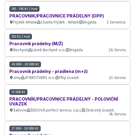
145 - 145 Kč / hod
PRACOVNÍK/PRACOVNICE PRÁDELNY (DPP)
Frýdek-Místek
Charita Frýdek - Místek
Brigáda
3. července
150 Kč / hod
Pracovník prádelny (M/Ž)
Bechyně
Lázně Bechyně s.r.o.
Brigáda
26. června
30 000 - 30 000 Kč
Pracovník prádelny - pradlena (m+ž)
Jirny
JP BROTHERS s.r.o.
Plný úvazek
23. června
13 000 Kč
PRACOVNÍK/PRACOVNICE PRÁDELNY - POLOVIČNÍ
ÚVAZEK
Šakvice
ŠEDOVÁ perfect service, o.p.s.
Zkrácený úvazek
18. června
27 000 - 30 000 Kč