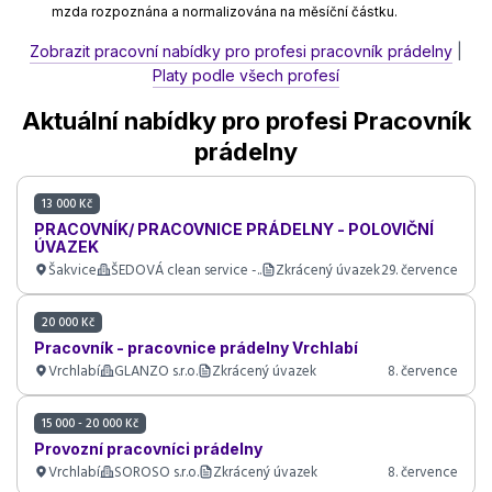
mzda rozpoznána a normalizována na měsíční částku.
Zobrazit pracovní nabídky pro profesi pracovník prádelny
|
Platy podle všech profesí
Aktuální nabídky pro profesi Pracovník
prádelny
13 000 Kč
PRACOVNÍK/ PRACOVNICE PRÁDELNY - POLOVIČNÍ
ÚVAZEK
Šakvice
ŠEDOVÁ clean service -..
Zkrácený úvazek
29. července
20 000 Kč
Pracovník - pracovnice prádelny Vrchlabí
Vrchlabí
GLANZO s.r.o.
Zkrácený úvazek
8. července
15 000 - 20 000 Kč
Provozní pracovníci prádelny
Vrchlabí
SOROSO s.r.o.
Zkrácený úvazek
8. července