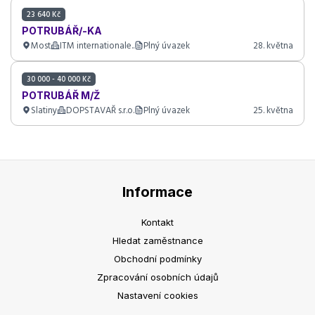
23 640 Kč
POTRUBÁŘ/-KA
Most
ITM internationale..
Plný úvazek
28. května
30 000 - 40 000 Kč
POTRUBÁŘ M/Ž
Slatiny
DOPSTAVAŘ s.r.o.
Plný úvazek
25. května
Informace
Kontakt
Hledat zaměstnance
Obchodní podmínky
Zpracování osobních údajů
Nastavení cookies