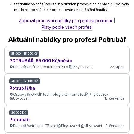
Statistika vychází pouze z aktivních pracovních nabídek, kde byla
mzda rozpoznána a normalizována na měsíční částku.
Zobrazit pracovní nabídky pro profesi potrubář
|
Platy podle všech profesí
Aktuální nabídky pro profesi Potrubář
55 000 - 55 000 Kč
POTRUBÁŘ, 55 000 Kč/měsíc
Praha
Grafton Recruitment s.r.o.
Plný úvazek
22. srpna
40 000 - 55 000 Kč
Potrubář/ka
Ostrava
FARNÍK technologické montáže..
Plný úvazek
Ubytování
13. července
30 000 Kč
Potrubáři
Praha
Metrostav CZ s.r.o.
Plný úvazek
Ubytování
8. července