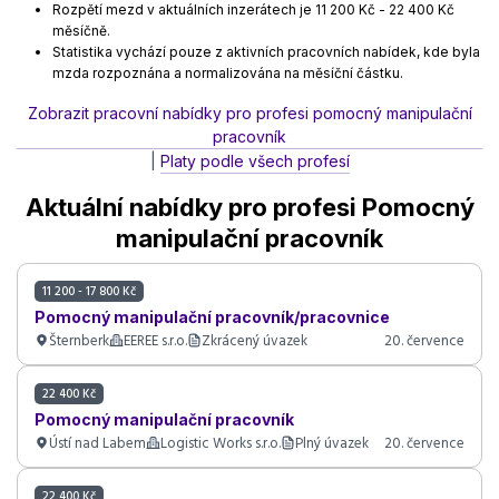
Rozpětí mezd v aktuálních inzerátech je 11 200 Kč - 22 400 Kč
měsíčně.
Statistika vychází pouze z aktivních pracovních nabídek, kde byla
mzda rozpoznána a normalizována na měsíční částku.
Zobrazit pracovní nabídky pro profesi pomocný manipulační
pracovník
|
Platy podle všech profesí
Aktuální nabídky pro profesi Pomocný
manipulační pracovník
11 200 - 17 800 Kč
Pomocný manipulační pracovník/pracovnice
Šternberk
EEREE s.r.o.
Zkrácený úvazek
20. července
22 400 Kč
Pomocný manipulační pracovník
Ústí nad Labem
Logistic Works s.r.o.
Plný úvazek
20. července
22 400 Kč