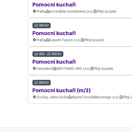
Pomocní kuchaři
Praha
Incredible Investment,s.r.o.
Plný úvazek
22 400 Kč
Pomocní kuchaři
Praha
Kasumi Fusion s.r.o.
Plný úvazek
22 400 - 22 400 Kč
Pomocní kuchaři
Varnsdorf
KRISTIANO-RKS s.r.o.
Plný úvazek
22 400 Kč
Pomocní kuchaři (m/ž)
Ovčáry, okres Kolín
Kiyomi Food&Beverage s.r.o.
Plný 