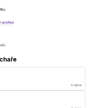
tku.
h profesí
dek)
uchaře
4. srpna