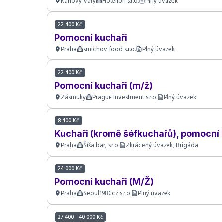
Karlovy Vary
Hotelion s.r.o.
Plný úvazek
22 400 Kč
Pomocní kuchaři
Praha
smichov food s.r.o.
Plný úvazek
22 400 Kč
Pomocní kuchaři (m/ž)
Zásmuky
Prague Investment s.r.o.
Plný úvazek
8 400 Kč
Kuchaři (kromě šéfkuchařů), pomocní 
Praha
Šíša bar, s.r.o.
Zkrácený úvazek, Brigáda
24 000 Kč
Pomocní kuchaři (M/Ž)
Praha
Seoul1980cz s.r.o.
Plný úvazek
27 400 - 40 000 Kč