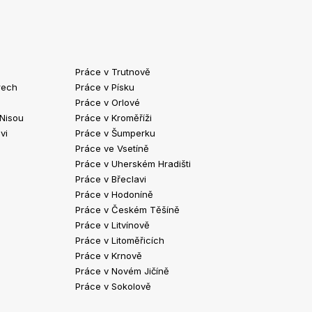
Práce v Trutnově
Práce v Chrud
rech
Práce v Písku
Práce v Havlíč
Práce v Orlové
Práce v Strako
 Nisou
Práce v Kroměříži
Práce v Klatov
vi
Práce v Šumperku
Práce ve Valaš
Práce ve Vsetíně
Práce v Kopřivn
Práce v Uherském Hradišti
Práce v Jindři
Práce v Břeclavi
Práce ve Vyšk
Práce v Hodoníně
Práce ve Žďár
Práce v Českém Těšíně
Práce v Bohum
Práce v Litvínově
Práce v Blans
Práce v Litoměřicích
Práce v Krnově
Práce v Novém Jičíně
Práce v Sokolově