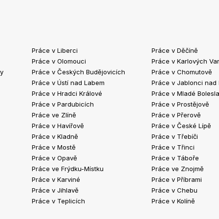
Práce v Liberci
Práce v Děčíně
Práce v Olomouci
Práce v Karlových Va
ty
Práce v Českých Budějovicích
Práce v Chomutově
Práce v Ústí nad Labem
Práce v Jablonci nad
Práce v Hradci Králové
Práce v Mladé Bolesla
Práce v Pardubicích
Práce v Prostějově
Práce ve Zlíně
Práce v Přerově
Práce v Havířově
Práce v České Lípě
Práce v Kladně
Práce v Třebíči
Práce v Mostě
Práce v Třinci
Práce v Opavě
Práce v Táboře
Práce ve Frýdku-Místku
Práce ve Znojmě
Práce v Karviné
Práce v Příbrami
Práce v Jihlavě
Práce v Chebu
Práce v Teplicích
Práce v Kolíně