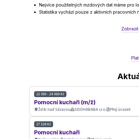
Nejvíce použitelných mzdových dat máme pro lok
Statistika vychází pouze z aktivních pracovních
Zobrazit
Pla
Aktuá
22 500 - 24 000 Kč
Pomocní kuchaři (m/ž)
Žďár nad Sázavou
SIDDHABABA s.r.o.
Plný úvazek
27 328 Kč
Pomocní kuchaři