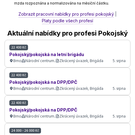
mzda rozpoznána a normalizována na měsíční částku.
Zobrazit pracovní nabídky pro profesi pokojský
|
Platy podle všech profesí
Aktuální nabídky pro profesi Pokojský
22 400 Kč
Pokojský/pokojská na letní brigádu
Brno
Národní centrum..
Zkrácený úvazek, Brigáda
5. srpna
22 400 Kč
Pokojský/pokojská na DPP/DPČ
Brno
Národní centrum..
Zkrácený úvazek, Brigáda
5. srpna
22 400 Kč
Pokojský/pokojská na DPP/DPČ
Brno
Národní centrum..
Zkrácený úvazek, Brigáda
5. srpna
24 000 - 26 000 Kč