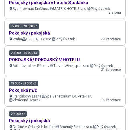
Pokojský / pokojská v hotelu Studánka
Rychnov nad Kněžnou
MATRIX HOTELS s.r.o.
Plný úvazek
3. srpna
27 000 - 28 000 Kč
Pokojský / pokojská
Praha
G - REALITY s.r.o.
Plný úvazek
29. července
28 000 - 30 000 Kč
POKOJSKÁ/ POKOJSKÝ V HOTELU
Mikulov, okres Břeclav
Travel Wine, spol. s r.o.
Plný úvazek
21. července
18 000 - 21 000 Kč
Pokojská m/ž
Františkovy Lázně
Spa Sanatorium Dr. Peták s.r..
Zkrácený úvazek
16. července
29 000 Kč
Pokojský / pokojská
Deštné v Orlických horách
Amenity Resorts s.r.o.
Plný úvazek