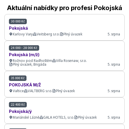
Aktuální nabídky pro profesi Pokojská
30 000 Kč
Pokojská
Karlovy Vary
Veitsberg s.r.o.
Plný úvazek
5. srpna
24 000 - 28 000 Kč
Pokojská (m/ž)
Rožnov pod Radhoštěm
Villa Rosenaw, s.r.o.
Plný úvazek, Brigáda
5. srpna
35 000 Kč
POKOJSKÁ M/Ž
Valtice
VALTBERG s.r.o.
Plný úvazek
5. srpna
22 400 Kč
Pokojská/ý
Mariánské Lázně
GALA HOTELS, s.r.o.
Plný úvazek
5. srpna