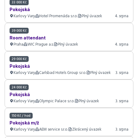
33 000 Kč
Pokojská
Karlovy Vary
Hotel Promenáda s.r.o.
Plný úvazek
4. srpna
39 000 Kč
Room attendant
Praha
WIC Prague a.s.
Plný úvazek
4. srpna
29 000 Kč
Pokojská
Karlovy Vary
Carlsbad Hotels Group s.r.o.
Plný úvazek
3. srpna
24 000 Kč
Pokojská
Karlovy Vary
Olympic Palace s.r.o.
Plný úvazek
3. srpna
150 Kč / hod
Pokojská m/ž
Karlovy Vary
AEM service s.r.o.
Zkrácený úvazek
3. srpna