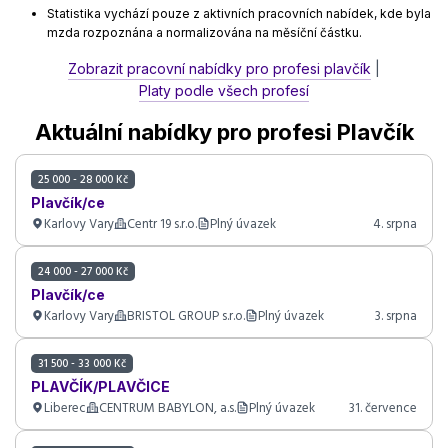
Statistika vychází pouze z aktivních pracovních nabídek, kde byla
mzda rozpoznána a normalizována na měsíční částku.
Zobrazit pracovní nabídky pro profesi plavčík
|
Platy podle všech profesí
Aktuální nabídky pro profesi Plavčík
25 000 - 28 000 Kč
Plavčík/ce
Karlovy Vary
Centr 19 s.r.o.
Plný úvazek
4. srpna
24 000 - 27 000 Kč
Plavčík/ce
Karlovy Vary
BRISTOL GROUP s.r.o.
Plný úvazek
3. srpna
31 500 - 33 000 Kč
PLAVČÍK/PLAVČICE
Liberec
CENTRUM BABYLON, a.s.
Plný úvazek
31. července