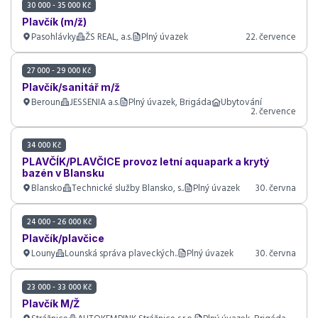
30 000 - 35 000 Kč
Plavčík (m/ž)
Pasohlávky
ŽS REAL, a.s.
Plný úvazek
22. července
27 000 - 29 000 Kč
Plavčík/sanitář m/ž
Beroun
JESSENIA a.s.
Plný úvazek, Brigáda
Ubytování
2. července
34 000 Kč
PLAVČÍK/PLAVČICE provoz letní aquapark a krytý
bazén v Blansku
Blansko
Technické služby Blansko, s..
Plný úvazek
30. června
24 000 - 26 000 Kč
Plavčík/plavčice
Louny
Lounská správa plaveckých..
Plný úvazek
30. června
23 000 - 33 000 Kč
Plavčík M/Ž