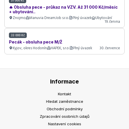
31 000 Kč
🔥 Obsluha pece - průkaz na VZV. Až 31 000 Kč/měsíc
+ ubytování..
Znojmo
Manuvia DreamJob s.r.o.
Plný úvazek
Ubytování
19. června
33 000 Kč
Pecák - obsluha pece M/Ž
Kyjov, okres Hodonín
HAPEK, s.r.o.
Plný úvazek
30. července
Informace
Kontakt
Hledat zaměstnance
Obchodní podmínky
Zpracování osobních údajů
Nastavení cookies