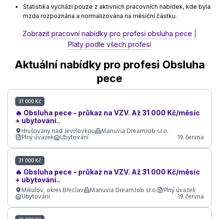
Statistika vychází pouze z aktivních pracovních nabídek, kde byla
mzda rozpoznána a normalizována na měsíční částku.
Zobrazit pracovní nabídky pro profesi obsluha pece
|
Platy podle všech profesí
Aktuální nabídky pro profesi Obsluha
pece
31 000 Kč
🔥 Obsluha pece - průkaz na VZV. Až 31 000 Kč/měsíc
+ ubytování..
Hrušovany nad Jevišovkou
Manuvia DreamJob s.r.o.
Plný úvazek
Ubytování
19. června
31 000 Kč
🔥 Obsluha pece - průkaz na VZV. Až 31 000 Kč/měsíc
+ ubytování..
Mikulov, okres Břeclav
Manuvia DreamJob s.r.o.
Plný úvazek
Ubytování
19. června